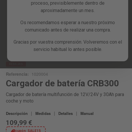
proceso, previsiblemente dentro de
Reacondicionados
aproximadamente un mes.
Blog
Os recomendamos esperar a nuestro próximo
comunicado antes de realizar una compra.
Skip
to
Gracias por vuestra comprensión. Volveremos con el
the
servicio habitual lo antes posible.
beginning
Inicio
CRB300
of
the
REBAJAS
images
Referencia:
1020004
gallery
Cargador de batería CRB300
Cargador de batería multifunción de 12V/24V y 30Ah para
coche y moto
|
|
|
Descripción
Medidas
Detalles
Manual
109,99 €
cupón:
SALE15