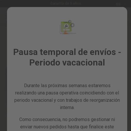
Idioma
Garantía de 3 años
ES
Ir
al
Rebajas
contenido
Skip
%
to
the
Todos
end
los
of
Pausa temporal de envíos -
productos
the
Periodo vacacional
images
Jardín
gallery
y
huerto
Durante las próximas semanas estaremos
Bricolaje
y
realizando una pausa operativa coincidiendo con el
taller
periodo vacacional y con trabajos de reorganización
interna.
Tarjetas
regalo
Como consecuencia, no podremos gestionar ni
Recambios
enviar nuevos pedidos hasta que finalice este