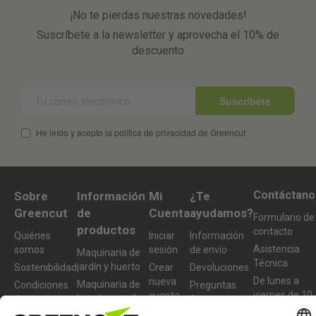
¡No te pierdas nuestras novedades!
Suscríbete a la newsletter y aprovecha el 10% de
descuento
Suscríbete
He leído y acepto la política de privacidad de Greencut
Contáctano
Sobre
Información
Mi
¿Te
Greencut
de
Cuenta
ayudamos?
Formulario de
productos
contacto
Quiénes
Iniciar
Información
Asistencia
somos
sesión
de envío
Maquinaria de
Técnica
jardín y huerto
Sostenibilidad
Crear
Devoluciones
De lunes a
nueva
Maquinaria de
Condiciones
Preguntas
viernes de 10-
cuenta
bricolaje y taller
de compra
frecuentes
13h