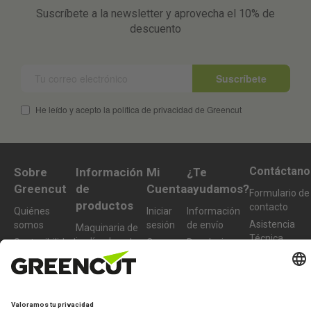
Suscríbete a la newsletter y aprovecha el 10% de
descuento
Suscríbete
He leído y acepto la política de privacidad de Greencut
Contáctano
Sobre
Información
Mi
¿Te
Greencut
de
Cuenta
ayudamos?
Formulario de
productos
contacto
Quiénes
Iniciar
Información
Asistencia
somos
sesión
de envío
Maquinaria de
Técnica
jardín y huerto
Sostenibilidad
Crear
Devoluciones
De lunes a
nueva
Maquinaria de
Condiciones
Preguntas
viernes de 10-
cuenta
bricolaje y taller
de compra
frecuentes
13h
Accesorios y
977 772 95
recambios