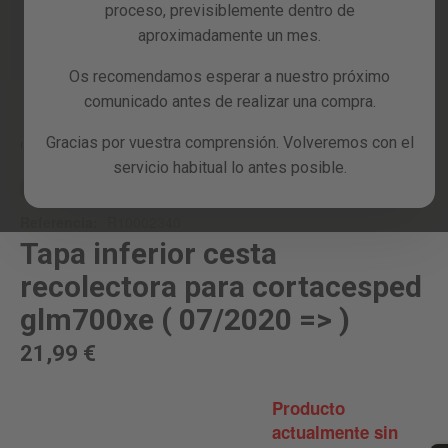
proceso, previsiblemente dentro de
Reacondicionados
aproximadamente un mes.
Blog
Os recomendamos esperar a nuestro próximo
Skip
comunicado antes de realizar una compra.
to
the
Gracias por vuestra comprensión. Volveremos con el
beginning
Inicio
TAPA INFERIOR CESTA RECOLECTORA PARA CORTACESPED GLM700XE (
07/2020 => )
servicio habitual lo antes posible.
of
the
RECAMBIO
images
Referencia:
R10002340
gallery
Tapa inferior cesta
recolectora para cortacesped
glm700xe ( 07/2020 => )
21,99 €
Producto
actualmente sin