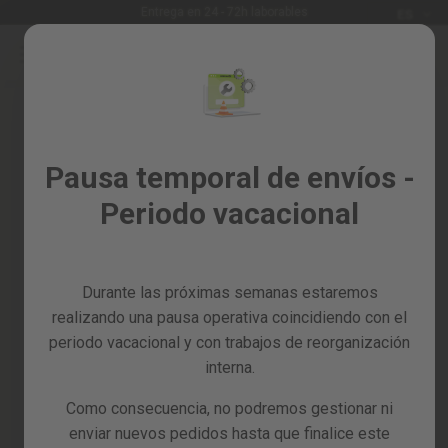
Idioma
Entrega en 24 - 72h laborables
ES
Ir
al
Rebajas
contenido
Skip
%
to
the
Todos
end
los
of
Pausa temporal de envíos -
productos
the
Periodo vacacional
images
Jardín
gallery
y
huerto
Durante las próximas semanas estaremos
Bricolaje
y
realizando una pausa operativa coincidiendo con el
taller
periodo vacacional y con trabajos de reorganización
interna.
Tarjetas
regalo
Como consecuencia, no podremos gestionar ni
Recambios
enviar nuevos pedidos hasta que finalice este