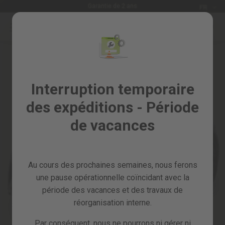
Langue
Garantie de 2 ans
FR
Allez
au
Soldes
contenu
Skip
%
to
the
Tous
end
les
of
Interruption temporaire
produits
the
des expéditions - Période
images
Jardin
gallery
et
de vacances
verger
Bricolage
et
Au cours des prochaines semaines, nous ferons
atelier
une pause opérationnelle coïncidant avec la
Pieces
période des vacances et des travaux de
detachees
réorganisation interne.
Par conséquent, nous ne pourrons ni gérer ni