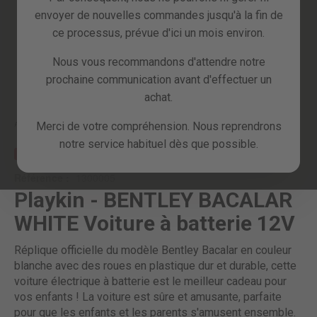
envoyer de nouvelles commandes jusqu'à la fin de
ce processus, prévue d'ici un mois environ.
Nous vous recommandons d'attendre notre
prochaine communication avant d'effectuer un
Skip
achat.
to
the
beginning
Merci de votre compréhension. Nous reprendrons
Accueil
BENTLEY BACALAR WHITE
of
notre service habituel dès que possible.
the
PROMO
images
Référence :
1300005
gallery
Playkin - BENTLEY BACALAR
WHITE Voiture à batterie 12V
Réplique officielle du modèle Bentley Bacalar en couleur
blanche avec des roues en plastique dur et durable, cette
voiture électrique à batterie est le meilleur cadeau pour
vos enfants ! La voiture est sûre et amusante, parfaite
pour que les enfants et les parents s'amusent ensemble.