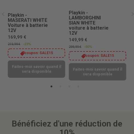
Playkin -
Playkin -
P
LAMBORGHINI
MASERATI WHITE
S
SIAN WHITE
Voiture à batterie
v
voiture à batterie
12V
12V
1
169,99 €
149,99 €
20
-23%
219,99 €
-50%
299,99 €
coupon:
SALE15
coupon:
SALE15
Faites-moi savoir quand il
l
Faites-moi savoir quand il
sera disponible
sera disponible
Bénéficiez d'une réduction de
10%