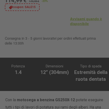
114,99 €
-23%
149,99 €
coupon:
SALE15
Avvisami quando è
disponibile
Consegna in 3 - 5 giorni lavorativi per ordini effettuati prima
delle 13:00h
Potenza
Dimensioni
Tipo di spada
1.4
12” (304mm)
Estremità della
ruota dentata
Con la
motosega a benzina GS250X-12
potete eseguire
tutti i tipi di lavori di potatura sui rami degli alberi. Ha una