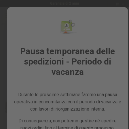
Lingua
Garanzia di 2 anni
IT
Salta
al
Saldi
contenuto
Skip
%
to
the
Tutti
end
i
of
Pausa temporanea delle
prodotti
the
spedizioni - Periodo di
images
Giardino
gallery
e
vacanza
frutteto
Fai
da
Durante le prossime settimane faremo una pausa
te
e
operativa in concomitanza con il periodo di vacanza e
officina
con lavori di riorganizzazione interna.
Ricambi
Di conseguenza, non potremo gestire né spedire
nuovi ordini fino al termine di questo processo,