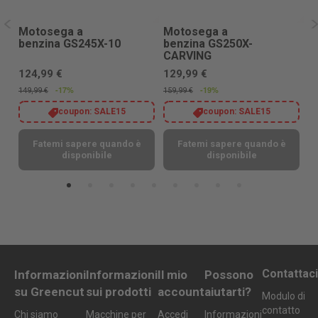
Motosega a
Motosega a
M
benzina GS245X-10
benzina GS250X-
b
CARVING
124,99 €
129,99 €
1
2)
-17%
-19%
149,99 €
159,99 €
15
coupon:
SALE15
coupon:
SALE15
Fatemi sapere quando è
Fatemi sapere quando è
disponibile
disponibile
Contattaci
Informazioni
Informazioni
Il mio
Possono
su Greencut
sui prodotti
account
aiutarti?
Modulo di
contatto
Chi siamo
Macchine per
Accedi
Informazioni