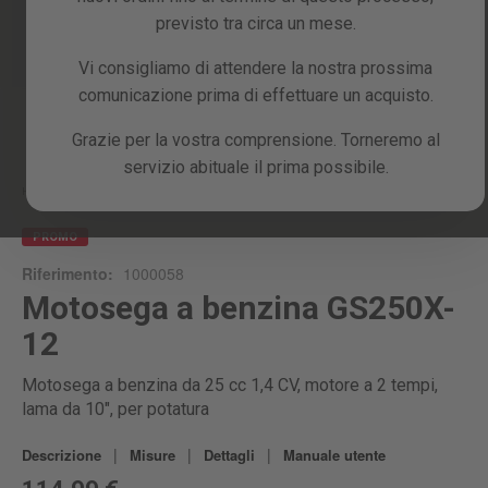
previsto tra circa un mese.
Vi consigliamo di attendere la nostra prossima
comunicazione prima di effettuare un acquisto.
Skip
Grazie per la vostra comprensione. Torneremo al
to
servizio abituale il prima possibile.
the
beginning
Home
GS250X-12
of
the
PROMO
images
Riferimento:
1000058
gallery
Motosega a benzina GS250X-
12
Motosega a benzina da 25 cc 1,4 CV, motore a 2 tempi,
lama da 10", per potatura
|
|
|
Descrizione
Misure
Dettagli
Manuale utente