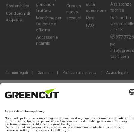
Assistenza
giardino e
sulla
Sostenibilità
Crea un
tecnica
frutteto
spedizione
nuovo
Condizioni di
Da lunedì a
Macchine per
account
Resi
acquisto
venerdì dall
fai-da-te e
FAQ
alle 13
officina
977 772 
Accessori e
ricambi
info@greenc
tools.com
Termini legali
Garanzia
Politica sulla privacy
Avviso legale
Marchio specializzato di
Beself Brands