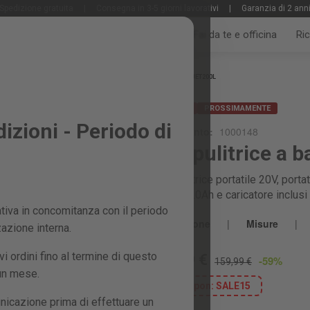
Spedizione gratuita
|
Consegna in 3-5 giorni lavorativi
|
Garanzia di 2 ann
Tutti i prodotti
Giardino e frutteto
Fai da te e officina
Ri
Home
JET200L
PROMO
PROSSIMAMENTE
zioni - Periodo di
Riferimento:
1000148
Idropulitrice a 
Idropulitrice portatile 20V, por
al litio 2.0Ah e caricatore inclusi
iva in concomitanza con il periodo
Descrizione
|
Misure
|
zazione interna.
 ordini fino al termine di questo
64,99 €
-59%
159,99 €
 un mese.
coupon:
SALE15
nicazione prima di effettuare un