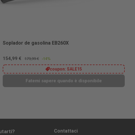
Soplador de gasolina EB260X
154,99 €
-14%
179,99 €
coupon:
SALE15
Fatemi sapere quando è disponibile
Contattaci
utarti?