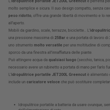
gallery
L'
idropulitrice portatile JET200L Greencut
è perfetta pe
molto semplice e sicura. Il suo design compatto, senza cavo
peso ridotto
, offre una grande libertà di movimento e lo r
all'aperto.
Mobili da giardino, scale, terrazze, biciclette... L'
idropulitr
una pressione massima di
25Bar
e una portata di lavoro di
uno strumento
molto versatile
per una moltitudine di compit
sporco da una finestra all'innaffiatura delle piante.
Può attingere acqua da
qualsiasi luogo
(secchio, tanica, pis
necessario avere un rubinetto a portata di mano per farlo fu
L'
idropulitrice portatile JET200L Greencut
è alimentato 
include un
caricatore veloce
che può sostituire completame
Idropulitrice portatile a batteria da usare ovunque, s