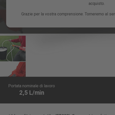
acquisto.
Grazie per la vostra comprensione. Torneremo al serv
Skip
to
Portata nominale di lavoro
the
2,5 L/min
beginning
of
the
images