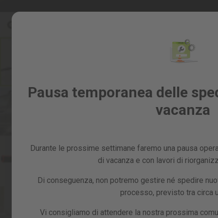
Salta
Saldi %
al
Saldi
contenuto
%
Skip
to
Tutti
the
i
end
prodotti
of
Giardino
Pausa temporanea delle spedi
the
e
images
vacanza
frutteto
gallery
Fai
da
te
Durante le prossime settimane faremo una pausa operat
e
officina
di vacanza e con lavori di riorganiz
Ricambi
Di conseguenza, non potremo gestire né spedire nuovi
processo, previsto tra circa
Vi consigliamo di attendere la nostra prossima comu