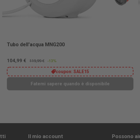
Tubo dell'acqua MNG200
104,99 €
-13%
119,99 €
coupon:
SALE15
Fatemi sapere quando è disponibile
tti
Il mio account
Possono ai