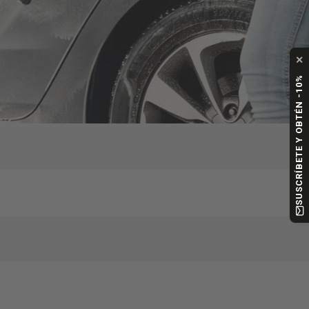
✕
SUSCRÍBETE Y OBTÉN -10%