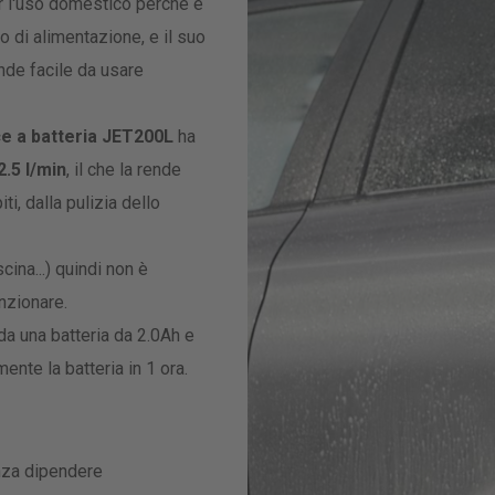
r l'uso domestico perché è
 di alimentazione, e il suo
ende facile da usare
ice a batteria JET200L
ha
2.5 l/min
, il che la rende
i, dalla pulizia dello
cina...) quindi non è
nzionare.
da una batteria da 2.0Ah e
nte la batteria in 1 ora.
enza dipendere