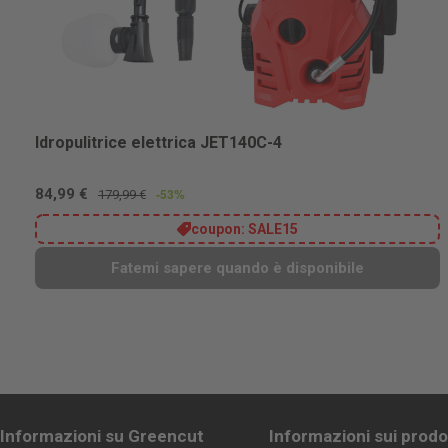
Idropulitrice elettrica JET140C-4
84,99 €
-53%
179,99 €
coupon:
SALE15
Fatemi sapere quando è disponibile
Informazioni su Greencut
Informazioni sui prodo