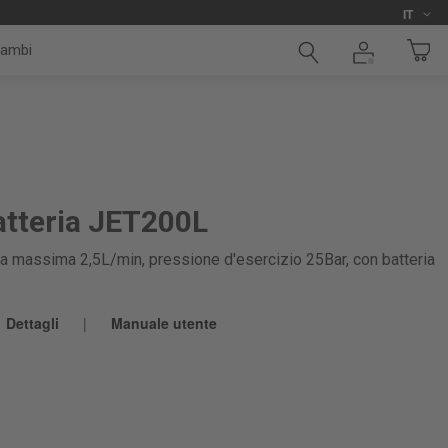
Lingua
i
IT
cambi
batteria JET200L
tata massima 2,5L/min, pressione d'esercizio 25Bar, con batteria
Dettagli
|
Manuale utente