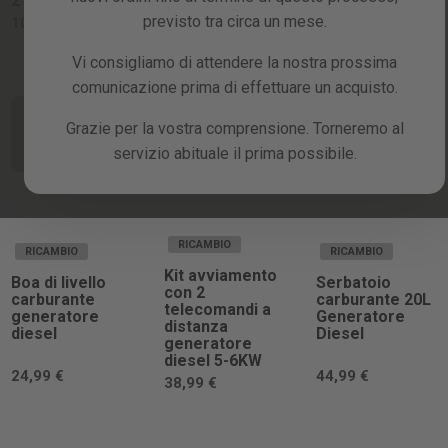
212cc
68,99 €
226,99 €
previsto tra circa un mese.
103,99 €
Vi consigliamo di attendere la nostra prossima
comunicazione prima di effettuare un acquisto.
Fatemi sapere
Fatemi sapere
Fatemi sapere
quando è
quando è
Grazie per la vostra comprensione. Torneremo al
quando è
disponibile
disponibile
disponibile
servizio abituale il prima possibile.
RICAMBIO
RICAMBIO
RICAMBIO
Kit avviamento
Boa di livello
Serbatoio
con 2
carburante
carburante 20L
telecomandi a
generatore
Generatore
distanza
diesel
Diesel
generatore
diesel 5-6KW
24,99 €
44,99 €
38,99 €