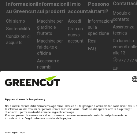
Contattaci
Informazioni
Informazioni
Il mio
Possono
su Greencut
sui prodotti
account
aiutarti?
Modulo di
contatto
Chi siamo
Macchine per
Accedi
Informazioni
Assistenza
giardino e
sulla
Sostenibilità
Crea un
tecnica
frutteto
spedizione
nuovo
Condizioni di
Da lunedì a
Macchine per
account
Resi
acquisto
venerdì dall
fai-da-te e
FAQ
alle 13
officina
977 772 
Accessori e
ricambi
info@greenc
tools.com
Termini legali
Garanzia
Politica sulla privacy
Avviso legale
Marchio specializzato di
Beself Brands