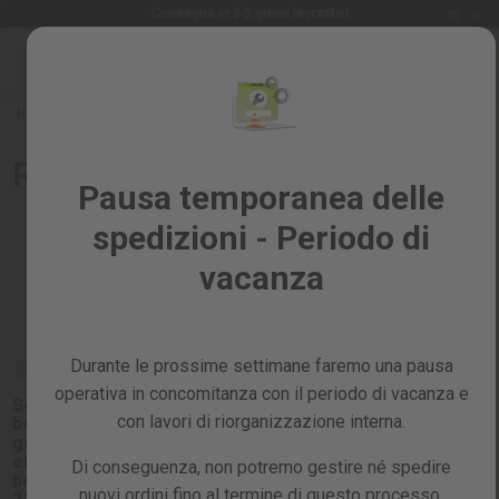
Lingua
Consegna in 3-5 giorni lavorativi
IT
G
Salta
al
Saldi
contenuto
%
Home
Ricambi
RICAMBI PER GENERATORI ELETTRICI
Tutti
Ricambi per generatori elettrici
i
Pausa temporanea delle
prodotti
spedizioni - Periodo di
Giardino
e
vacanza
frutteto
Ordina per:
Fai
da
Durante le prossime settimane faremo una pausa
te
RICAMBIO
RICAMBIO
RICAMBIO
e
operativa in concomitanza con il periodo di vacanza e
Serbatoio
Carburatore
AVR
officina
con lavori di riorganizzazione interna.
benzina
generatore
generatore
generatore
elettrico a
elettrico a
Ricambi
elettrico a
Di conseguenza, non potremo gestire né spedire
benzina 4T
benzina 4T
benzina 4T
212cc
119cc
nuovi ordini fino al termine di questo processo,