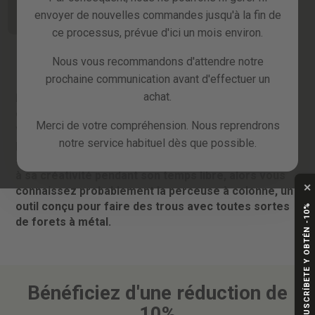
sera
sera
envoyer de nouvelles commandes jusqu'à la fin de
disponible
disponible
ce processus, prévue d'ici un mois environ.
Nous vous recommandons d'attendre notre
prochaine communication avant d'effectuer un
achat.
Le perceuse a batterie est sans aucun doute l'un des
outils les plus utiles pour les bricoleurs comme
Merci de votre compréhension. Nous reprendrons
vous. Une perceuse sans fil Greencut est parfaite
notre service habituel dès que possible.
pour les travaux de vissage et de perçage légers.
Et
si vous êtes un bricoleur qui aime laisser libre cours
à sa créativité pendant son temps libre, alors vous
✕
connaissez probablement la perceuse à colonne, un
outil conçu pour faire des trous avec toutes sortes
SUSCRÍBETE Y OBTÉN -10%
de forets à métal.
Bénéficiez d'une réduction de
10%