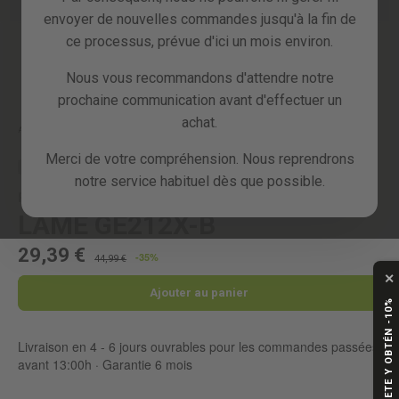
envoyer de nouvelles commandes jusqu'à la fin de
ce processus, prévue d'ici un mois environ.
Nous vous recommandons d'attendre notre
Skip
to
prochaine communication avant d'effectuer un
the
achat.
beginning
Accueil
LAME GE212X-B
of
Merci de votre compréhension. Nous reprendrons
the
PIÈCE DE RECHANGE
notre service habituel dès que possible.
images
Référence :
R10003085
gallery
LAME GE212X-B
29,39 €
-35%
44,99 €
✕
Ajouter au panier
SUSCRÍBETE Y OBTÉN -10%
Livraison en 4 - 6 jours ouvrables pour les commandes passées
avant 13:00h · Garantie 6 mois