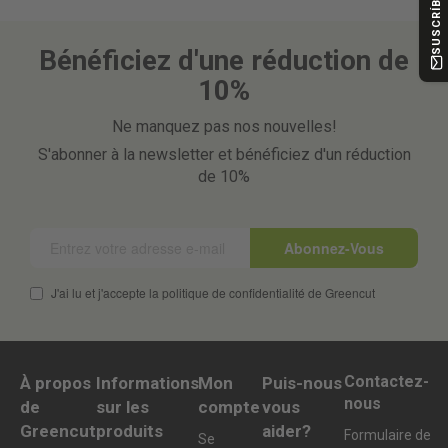
Bénéficiez d'une réduction de
10%
Ne manquez pas nos nouvelles!
S'abonner à la newsletter et bénéficiez d'un réduction
de 10%
Abonnez-Vous
J'ai lu et j'accepte la politique de confidentialité de Greencut
Contactez-
À propos
Informations
Mon
Puis-nous
nous
de
sur les
compte
vous
Greencut
produits
aider?
Formulaire de
Se