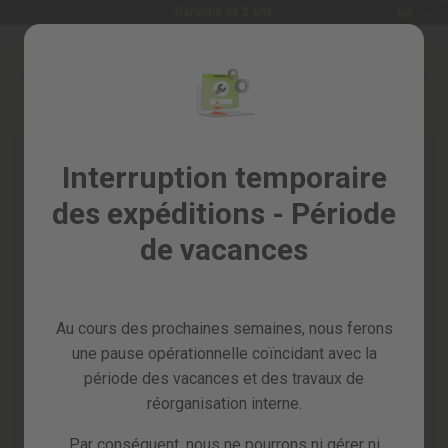
Langue
Garantie de 2 ans
FR
Allez
au
Soldes
contenu
Skip
%
to
the
Tous
end
les
of
Interruption temporaire
produits
the
des expéditions - Période
images
Jardin
gallery
et
de vacances
verger
Bricolage
et
Au cours des prochaines semaines, nous ferons
atelier
une pause opérationnelle coïncidant avec la
Pieces
période des vacances et des travaux de
detachees
réorganisation interne.
Par conséquent, nous ne pourrons ni gérer ni