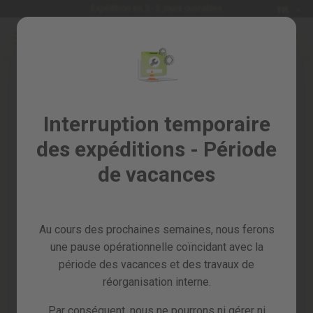
Langue
Expédition en 3 - 5 jours ouvrables
FR
Allez
au
Soldes
contenu
%
Tous
Connexion
les
Créez votre compte et tout sera
Interruption temporaire
produits
plus facile
des expéditions - Période
Jardin
et
de vacances
verger
Bricolage
et
Au cours des prochaines semaines, nous ferons
atelier
une pause opérationnelle coïncidant avec la
Mot de passe oublié?
Pieces
période des vacances et des travaux de
detachees
réorganisation interne.
se connecter
Par conséquent, nous ne pourrons ni gérer ni