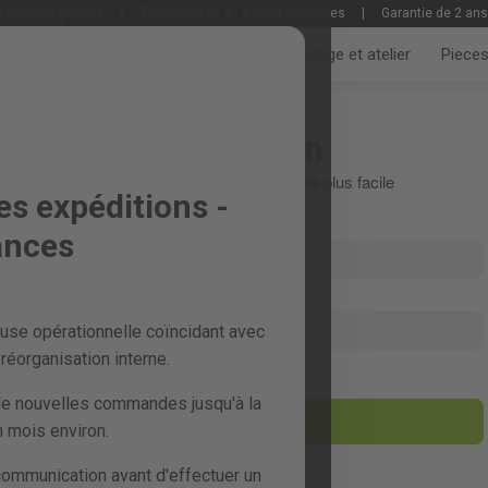
Livraison gratuite
|
Expédition en 3 - 5 jours ouvrables
|
Garantie de 2 ans
us les produits
Jardin et verger
Bricolage et atelier
Piece
Connexion
Créez votre compte et tout sera plus facile
es expéditions -
ances
use opérationnelle coïncidant avec
réorganisation interne.
Mot de passe oublié?
 de nouvelles commandes jusqu'à la
se connecter
n mois environ.
ommunication avant d'effectuer un