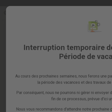
Allez
Soldes %
To
au
Soldes
contenu
%
Tous
les
produits
Jardin
Interruption temporaire d
et
Période de vac
verger
Bricolage
et
atelier
Au cours des prochaines semaines, nous ferons une pa
Pieces
la période des vacances et des travaux de 
detachees
Par conséquent, nous ne pourrons ni gérer ni envoyer
fin de ce processus, prévue d'ici u
Nous vous recommandons d'attendre notre prochaine c