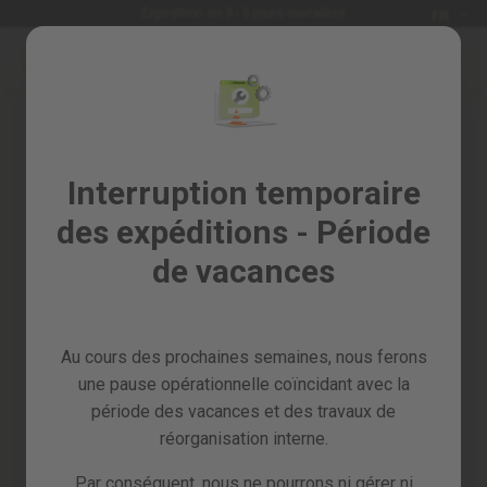
Langue
Expédition en 3 - 5 jours ouvrables
FR
Allez
au
Soldes
contenu
%
Tous
Connexion
les
Créez votre compte et tout sera
Interruption temporaire
produits
plus facile
des expéditions - Période
Jardin
et
de vacances
verger
Bricolage
et
Au cours des prochaines semaines, nous ferons
atelier
une pause opérationnelle coïncidant avec la
Mot de passe oublié?
Pieces
période des vacances et des travaux de
detachees
réorganisation interne.
se connecter
Par conséquent, nous ne pourrons ni gérer ni