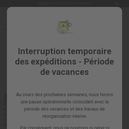
Langue
Expédition en 3 - 5 jours ouvrables
FR
Allez
au
Soldes
contenu
%
Accueil
PAQUETS SPÉCIAUX
Tous
Packs
les
Interruption temporaire
produits
des expéditions - Période
Jardin
et
de vacances
verger
Trier par :
Bricolage
et
Au cours des prochaines semaines, nous ferons
atelier
PROMO
PACK
une pause opérationnelle coïncidant avec la
PACK
Pieces
période des vacances et des travaux de
Hidrolimpiadora
detachees
SRJ200L +
réorganisation interne.
Cortacésped
GLM200L
Par conséquent, nous ne pourrons ni gérer ni