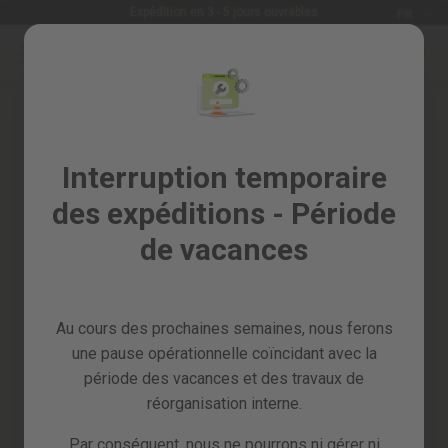
Langue
jours ouvrables
Garantie de 2 ans
FR
Allez
au
Soldes
contenu
Skip
%
to
the
Tous
end
les
of
Interruption temporaire
produits
the
des expéditions - Période
images
Jardin
gallery
et
de vacances
verger
Bricolage
et
Au cours des prochaines semaines, nous ferons
atelier
une pause opérationnelle coïncidant avec la
Pieces
période des vacances et des travaux de
detachees
réorganisation interne.
Par conséquent, nous ne pourrons ni gérer ni