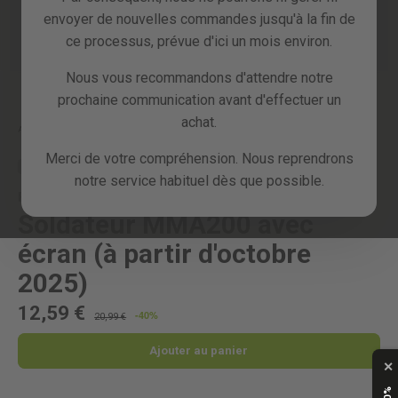
envoyer de nouvelles commandes jusqu'à la fin de
ce processus, prévue d'ici un mois environ.
Nous vous recommandons d'attendre notre
Skip
to
prochaine communication avant d'effectuer un
the
achat.
beginning
Accueil
SOLDATEUR MMA200 AVEC ÉCRAN (À PARTIR D'OCTOBRE 2025)
of
Merci de votre compréhension. Nous reprendrons
the
PIÈCE DE RECHANGE
notre service habituel dès que possible.
images
Référence :
R10003120
gallery
Soldateur MMA200 avec
écran (à partir d'octobre
2025)
12,59 €
-40%
20,99 €
Ajouter au panier
✕