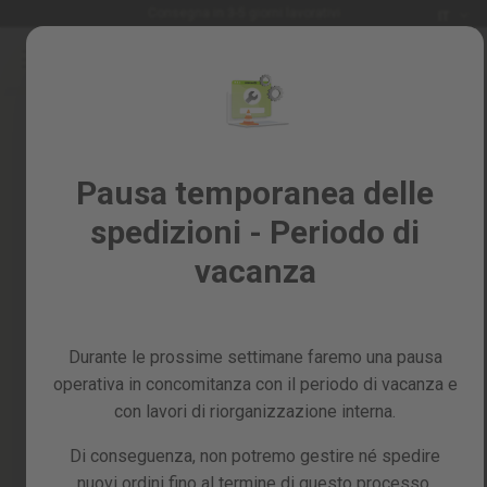
Lingua
Consegna in 3-5 giorni lavorativi
IT
Salta
al
Saldi
contenuto
%
Tutti
Accedi
i
Crea il tuo account e tutto sarà
Pausa temporanea delle
prodotti
più facile
spedizioni - Periodo di
Giardino
e
vacanza
frutteto
Fai
da
Durante le prossime settimane faremo una pausa
te
e
operativa in concomitanza con il periodo di vacanza e
Hai dimenticato la tua password?
officina
con lavori di riorganizzazione interna.
Ricambi
accedi
Di conseguenza, non potremo gestire né spedire
nuovi ordini fino al termine di questo processo,