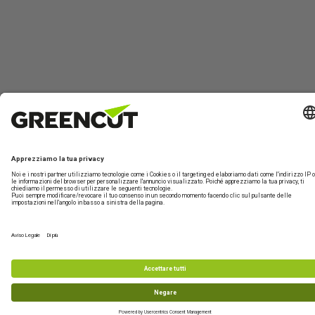
Contattaci
Informazioni
Informazioni
Il mio
Possono
su Greencut
sui prodotti
account
aiutarti?
Modulo di
contatto
Chi siamo
Macchine per
Accedi
Informazioni
Assistenza
giardino e
sulla
Sostenibilità
Crea un
tecnica
frutteto
spedizione
nuovo
Condizioni di
Da lunedì a
Macchine per
account
Resi
acquisto
venerdì dall
fai-da-te e
FAQ
alle 13
officina
977 772 
Accessori e
ricambi
info@greenc