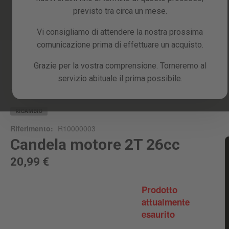
previsto tra circa un mese.
Vi consigliamo di attendere la nostra prossima
comunicazione prima di effettuare un acquisto.
Skip
Grazie per la vostra comprensione. Torneremo al
to
servizio abituale il prima possibile.
the
beginning
Home
CANDELA MOTORE 2T 26CC
of
the
RICAMBIO
images
Riferimento:
R10000003
gallery
Candela motore 2T 26cc
20,99 €
Prodotto
attualmente
esaurito