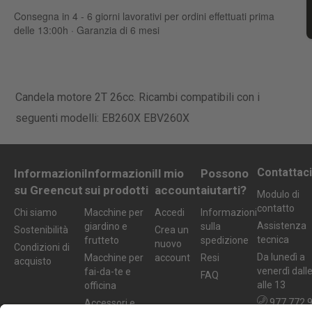
Consegna in 4 - 6 giorni lavorativi per ordini effettuati prima
delle 13:00h · Garanzia di 6 mesi
Candela motore 2T 26cc. Ricambi compatibili con i
seguenti modelli: EB260X EBV260X
Contattaci
Informazioni
Informazioni
Il mio
Possono
su Greencut
sui prodotti
account
aiutarti?
Modulo di
contatto
Chi siamo
Macchine per
Accedi
Informazioni
Assistenza
giardino e
sulla
Sostenibilità
Crea un
tecnica
frutteto
spedizione
nuovo
Condizioni di
Da lunedì a
Macchine per
account
Resi
acquisto
venerdì dall
fai-da-te e
FAQ
alle 13
officina
977 772 
Accessori e