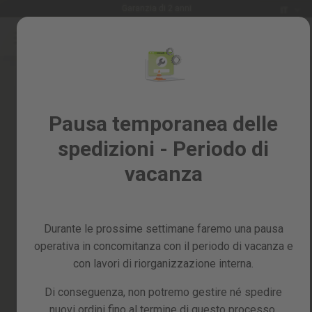
Lingua
Garanzia di 2 anni
IT
Salta
al
Saldi
contenuto
Skip
%
to
the
Tutti
end
i
of
Pausa temporanea delle
prodotti
the
spedizioni - Periodo di
images
Giardino
gallery
e
vacanza
frutteto
Fai
da
Durante le prossime settimane faremo una pausa
te
e
operativa in concomitanza con il periodo di vacanza e
officina
con lavori di riorganizzazione interna.
Ricambi
Di conseguenza, non potremo gestire né spedire
nuovi ordini fino al termine di questo processo,