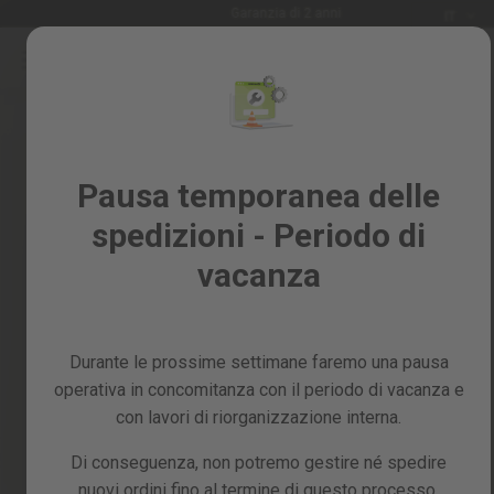
Lingua
Garanzia di 2 anni
IT
Salta
al
Saldi
contenuto
Skip
%
to
the
Tutti
end
i
of
Pausa temporanea delle
prodotti
the
spedizioni - Periodo di
images
Giardino
gallery
e
vacanza
frutteto
Fai
da
Durante le prossime settimane faremo una pausa
te
e
operativa in concomitanza con il periodo di vacanza e
officina
con lavori di riorganizzazione interna.
Ricambi
Di conseguenza, non potremo gestire né spedire
nuovi ordini fino al termine di questo processo,