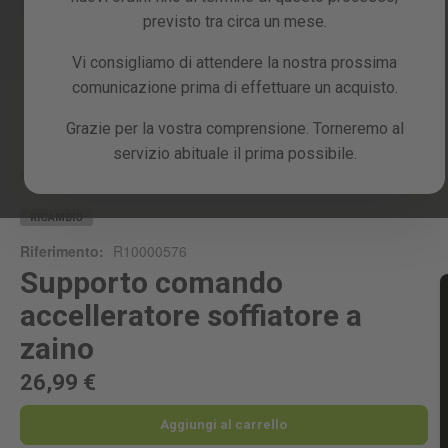
previsto tra circa un mese.
Vi consigliamo di attendere la nostra prossima
comunicazione prima di effettuare un acquisto.
Skip
Grazie per la vostra comprensione. Torneremo al
to
servizio abituale il prima possibile.
the
beginning
Home
SUPPORTO COMANDO ACCELLERATORE SOFFIATORE A ZAINO
of
the
RICAMBIO
images
Riferimento:
R10000576
gallery
Supporto comando
accelleratore soffiatore a
zaino
26,99 €
Aggiungi al carrello