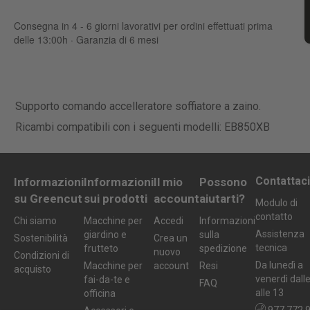
Consegna in 4 - 6 giorni lavorativi per ordini effettuati prima
delle 13:00h · Garanzia di 6 mesi
Supporto comando accelleratore soffiatore a zaino.
Ricambi compatibili con i seguenti modelli: EB850XB
Contattaci
Informazioni
Informazioni
Il mio
Possono
su Greencut
sui prodotti
account
aiutarti?
Modulo di
contatto
Chi siamo
Macchine per
Accedi
Informazioni
Assistenza
giardino e
sulla
Sostenibilità
Crea un
tecnica
frutteto
spedizione
nuovo
Condizioni di
Da lunedì a
Macchine per
account
Resi
acquisto
venerdì dall
fai-da-te e
FAQ
alle 13
officina