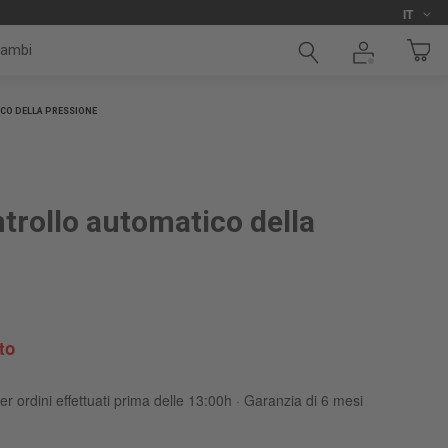
Lingua
i
IT
cambi
CO DELLA PRESSIONE
trollo automatico della
to
er ordini effettuati prima delle 13:00h · Garanzia di 6 mesi