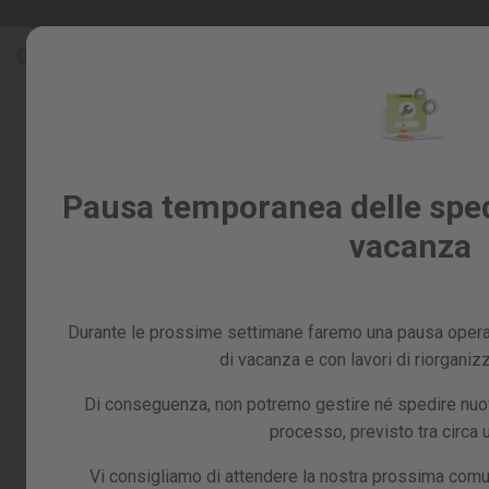
Salta
Saldi %
al
Saldi
contenuto
%
Skip
to
Tutti
the
i
end
prodotti
of
Giardino
Pausa temporanea delle spedi
the
e
images
vacanza
frutteto
gallery
Fai
da
te
Durante le prossime settimane faremo una pausa operat
e
officina
di vacanza e con lavori di riorganiz
Ricambi
Di conseguenza, non potremo gestire né spedire nuovi
processo, previsto tra circa
Vi consigliamo di attendere la nostra prossima comu