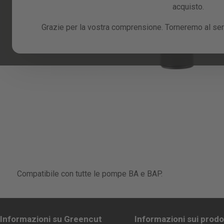
acquisto.
Grazie per la vostra comprensione. Torneremo al serv
Skip
to
Compatibile con tutte le pompe BA e BAP.
the
beginning
of
the
images
Informazioni su Greencut
Informazioni sui prodo