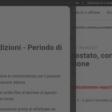
Spedizione gratuita
|
Consegna in 3-5 giorni lavorativi
|
Garanzia di 2 ann
Tutti i prodotti
Giardino e frutteto
Fai da te e officina
Ri
Home
PRESSOSTATO, CONTROLLO AUTOMATI
RICAMBIO
zioni - Periodo di
Riferimento:
R10003121
Pressostato, con
pressione
38,99 €
iva in concomitanza con il periodo
zazione interna.
Prodotto attualmente esauri
 ordini fino al termine di questo
 un mese.
Consegna in 4 - 6 giorni lavorativi p
nicazione prima di effettuare un