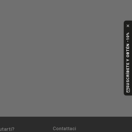
✕
SUSCRÍBETE Y OBTÉN -10%
Contattaci
utarti?