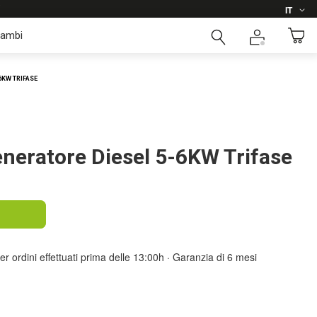
Lingua
i
IT
cambi
6KW TRIFASE
eratore Diesel 5-6KW Trifase
er ordini effettuati prima delle 13:00h · Garanzia di 6 mesi