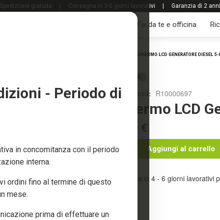
Spedizione gratuita
|
Consegna in 3-5 giorni lavorativi
|
Garanzia di 2 ann
Tutti i prodotti
Giardino e frutteto
Fai da te e officina
Ri
Home
SCHERMO LCD GENERATORE DIESEL 5-
RICAMBIO
zioni - Periodo di
Riferimento:
R10000697
Schermo LCD Gen
39,99 €
Aggiungi al carrello
iva in concomitanza con il periodo
zazione interna.
Consegna in 4 - 6 giorni lavorativi p
 ordini fino al termine di questo
 un mese.
nicazione prima di effettuare un