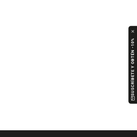
✕
SUSCRÍBETE Y OBTÉN -10%