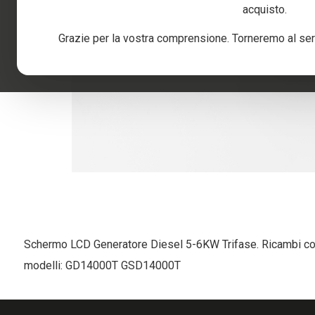
acquisto.
Grazie per la vostra comprensione. Torneremo al serv
Skip
to
Schermo LCD Generatore Diesel 5-6KW Trifase. Ricambi com
the
beginning
modelli: GD14000T GSD14000T
of
the
images