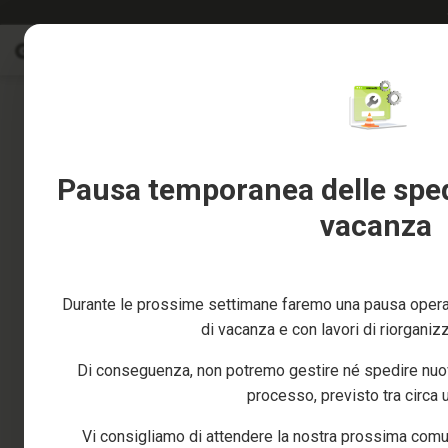
Salta
Saldi %
al
Saldi
contenuto
%
Skip
to
Tutti
the
i
end
prodotti
of
Giardino
Pausa temporanea delle spedi
the
e
images
vacanza
frutteto
gallery
Fai
da
te
Durante le prossime settimane faremo una pausa operat
e
officina
di vacanza e con lavori di riorganiz
Ricambi
Di conseguenza, non potremo gestire né spedire nuovi
processo, previsto tra circa
Vi consigliamo di attendere la nostra prossima comu