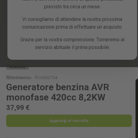
previsto tra circa un mese.
Vi consigliamo di attendere la nostra prossima
comunicazione prima di effettuare un acquisto.
Skip
Grazie per la vostra comprensione. Torneremo al
to
servizio abituale il prima possibile.
the
beginning
Home
GENERATORE BENZINA AVR MONOFASE 420CC 8,2KW
of
the
RICAMBIO
images
Riferimento:
R10000734
gallery
Generatore benzina AVR
monofase 420cc 8,2KW
37,99 €
Aggiungi al carrello