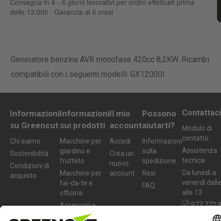
Consegna in 4 - 6 giorni lavorativi per ordini effettuati prima
delle 13:00h · Garanzia di 6 mesi
Generatore benzina AVR monofase 420cc 8,2KW. Ricambi
compatibili con i seguenti modelli: GX12000I
Contattaci
Informazioni
Informazioni
Il mio
Possono
su Greencut
sui prodotti
account
aiutarti?
Modulo di
contatto
Chi siamo
Macchine per
Accedi
Informazioni
Assistenza
giardino e
sulla
Sostenibilità
Crea un
tecnica
frutteto
spedizione
nuovo
Condizioni di
Da lunedì a
Macchine per
account
Resi
acquisto
venerdì dall
fai-da-te e
FAQ
alle 13
officina
977 772 
Accessori e
ricambi