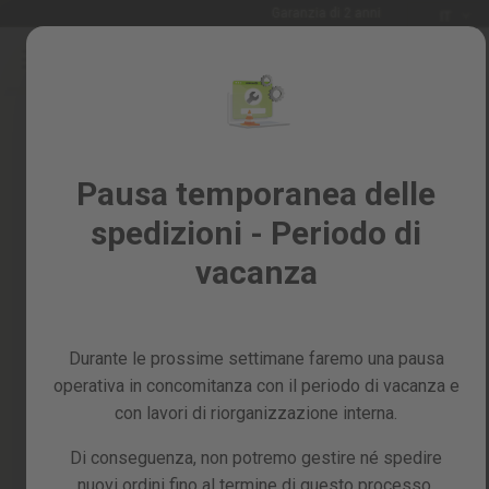
Lingua
Garanzia di 2 anni
IT
Salta
al
Saldi
contenuto
Skip
%
to
the
Tutti
end
i
of
Pausa temporanea delle
prodotti
the
spedizioni - Periodo di
images
Giardino
gallery
e
vacanza
frutteto
Fai
da
Durante le prossime settimane faremo una pausa
te
e
operativa in concomitanza con il periodo di vacanza e
officina
con lavori di riorganizzazione interna.
Ricambi
Di conseguenza, non potremo gestire né spedire
nuovi ordini fino al termine di questo processo,