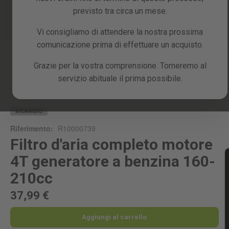
previsto tra circa un mese.
Vi consigliamo di attendere la nostra prossima
comunicazione prima di effettuare un acquisto.
Skip
Grazie per la vostra comprensione. Torneremo al
to
servizio abituale il prima possibile.
the
beginning
Home
FILTRO D'ARIA COMPLETO MOTORE 4T GENERATORE A BENZINA 160-210CC
of
the
RICAMBIO
images
Riferimento:
R10000739
gallery
Filtro d'aria completo motore
4T generatore a benzina 160-
210cc
37,99 €
Aggiungi al carrello