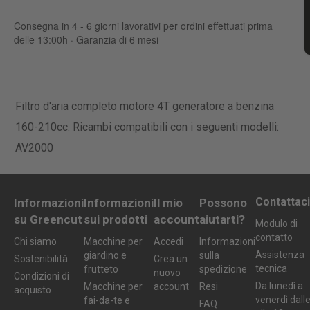
Consegna in 4 - 6 giorni lavorativi per ordini effettuati prima
delle 13:00h · Garanzia di 6 mesi
Filtro d'aria completo motore 4T generatore a benzina
160-210cc. Ricambi compatibili con i seguenti modelli:
AV2000
Contattaci
Informazioni
Informazioni
Il mio
Possono
su Greencut
sui prodotti
account
aiutarti?
Modulo di
contatto
Chi siamo
Macchine per
Accedi
Informazioni
Assistenza
giardino e
sulla
Sostenibilità
Crea un
tecnica
frutteto
spedizione
nuovo
Condizioni di
Da lunedì a
Macchine per
account
Resi
acquisto
venerdì dall
fai-da-te e
FAQ