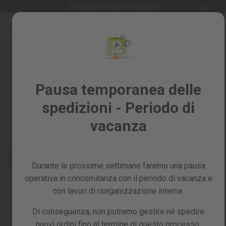
Lingua
Consegna in 3-5 giorni lavorativi
IT
Salta
al
Saldi
contenuto
Skip
%
to
the
Tutti
end
i
of
Pausa temporanea delle
prodotti
the
spedizioni - Periodo di
images
Giardino
gallery
e
vacanza
frutteto
Fai
da
Durante le prossime settimane faremo una pausa
te
e
operativa in concomitanza con il periodo di vacanza e
officina
con lavori di riorganizzazione interna.
Ricambi
Di conseguenza, non potremo gestire né spedire
nuovi ordini fino al termine di questo processo,