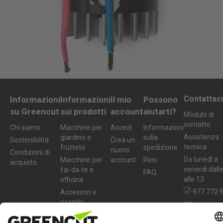
Contattaci
Informazioni
Informazioni
Il mio
Possono
su Greencut
sui prodotti
account
aiutarti?
Modulo di
contatto
Chi siamo
Macchine per
Accedi
Informazioni
Assistenza
giardino e
sulla
Sostenibilità
Crea un
tecnica
frutteto
spedizione
nuovo
Condizioni di
Da lunedì a
Macchine per
account
Resi
acquisto
venerdì dall
fai-da-te e
FAQ
alle 13
officina
977 772 
Accessori e
ricambi
info@greenc