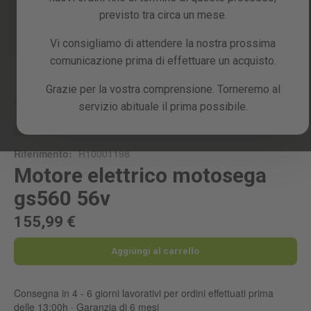
previsto tra circa un mese.
Vi consigliamo di attendere la nostra prossima
comunicazione prima di effettuare un acquisto.
Skip
to
the
Grazie per la vostra comprensione. Torneremo al
beginning
Home
MOTORE ELETTRICO MOTOSEGA GS560 56V
servizio abituale il prima possibile.
of
the
RICAMBIO
images
Riferimento:
R10001198
gallery
Motore elettrico motosega
gs560 56v
155,99 €
Aggiungi al carrello
Consegna in 4 - 6 giorni lavorativi per ordini effettuati prima
delle 13:00h · Garanzia di 6 mesi