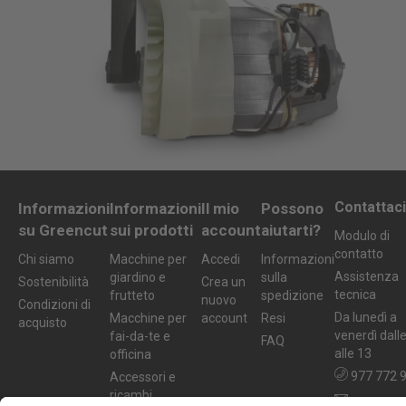
Contattaci
Informazioni
Informazioni
Il mio
Possono
su Greencut
sui prodotti
account
aiutarti?
Modulo di
contatto
Chi siamo
Macchine per
Accedi
Informazioni
Assistenza
giardino e
sulla
Sostenibilità
Crea un
tecnica
frutteto
spedizione
nuovo
Condizioni di
Da lunedì a
Macchine per
account
Resi
acquisto
venerdì dall
fai-da-te e
FAQ
alle 13
officina
977 772 
Accessori e
ricambi