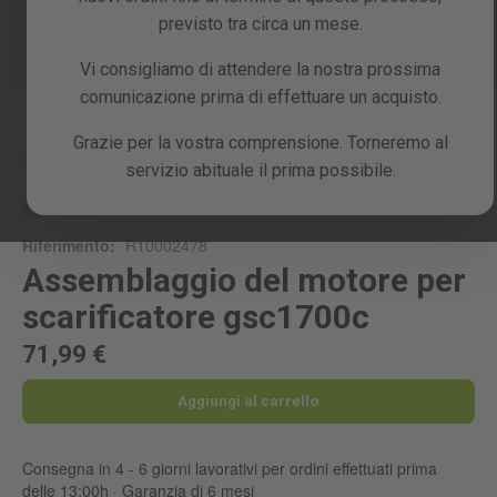
previsto tra circa un mese.
Vi consigliamo di attendere la nostra prossima
comunicazione prima di effettuare un acquisto.
Skip
to
the
Grazie per la vostra comprensione. Torneremo al
beginning
Home
ASSEMBLAGGIO DEL MOTORE PER SCARIFICATORE GSC1700C
servizio abituale il prima possibile.
of
the
RICAMBIO
images
Riferimento:
R10002478
gallery
Assemblaggio del motore per
scarificatore gsc1700c
71,99 €
Aggiungi al carrello
Consegna in 4 - 6 giorni lavorativi per ordini effettuati prima
delle 13:00h · Garanzia di 6 mesi