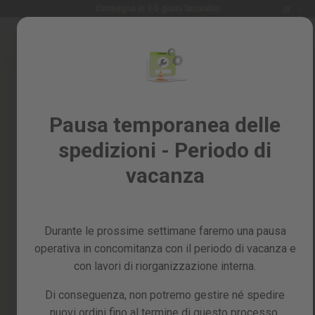
Lingua
Consegna in 3-5 giorni lavorativi
IT
Salta
al
Saldi
contenuto
Skip
%
to
the
Tutti
end
i
of
Pausa temporanea delle
prodotti
the
spedizioni - Periodo di
images
Giardino
gallery
e
vacanza
frutteto
Fai
da
Durante le prossime settimane faremo una pausa
te
e
operativa in concomitanza con il periodo di vacanza e
officina
con lavori di riorganizzazione interna.
Ricambi
Di conseguenza, non potremo gestire né spedire
nuovi ordini fino al termine di questo processo,