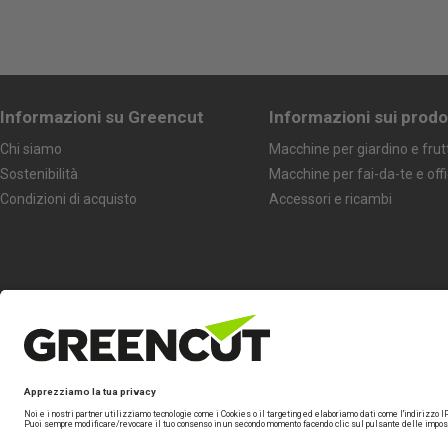
Informazioni su Greencut
Informazioni sui prodo
Chi siamo
Macchine per giardino e frut
Sostenibilità
Macchine per fai-da-te e off
Condizioni di acquisto
Accessori e ricambi
Seguici
Marchio specializzato di
Beself Brands