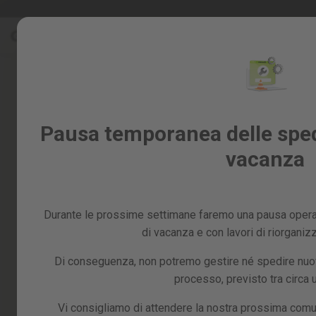
Salta
Saldi %
al
Saldi
contenuto
%
Skip
to
Tutti
the
i
end
prodotti
of
Giardino
Pausa temporanea delle spedi
the
e
images
vacanza
frutteto
gallery
Fai
da
te
Durante le prossime settimane faremo una pausa operat
e
officina
di vacanza e con lavori di riorganiz
Ricambi
Di conseguenza, non potremo gestire né spedire nuovi
processo, previsto tra circa
Vi consigliamo di attendere la nostra prossima comu