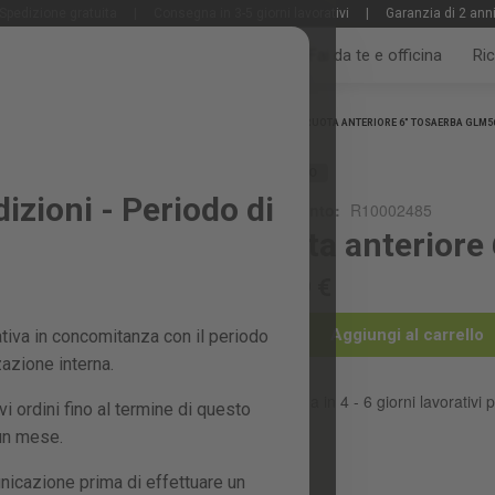
Spedizione gratuita
|
Consegna in 3-5 giorni lavorativi
|
Garanzia di 2 ann
Tutti i prodotti
Giardino e frutteto
Fai da te e officina
Ri
Home
RUOTA ANTERIORE 6" TOSAERBA GLM56
RICAMBIO
zioni - Periodo di
Riferimento:
R10002485
Ruota anteriore
26,99 €
Aggiungi al carrello
iva in concomitanza con il periodo
zazione interna.
Consegna in 4 - 6 giorni lavorativi p
 ordini fino al termine di questo
 un mese.
nicazione prima di effettuare un