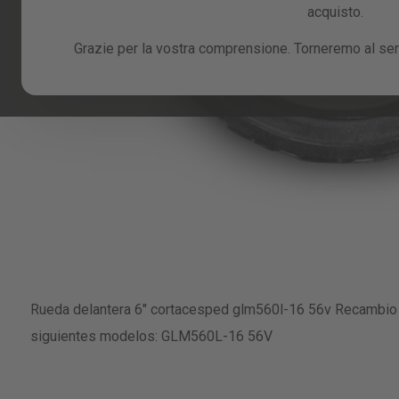
acquisto.
Grazie per la vostra comprensione. Torneremo al serv
Skip
to
Rueda delantera 6" cortacesped glm560l-16 56v Recambio 
the
beginning
siguientes modelos: GLM560L-16 56V
of
the
images