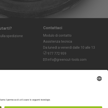
Contattaci
utarti?
Modulo di contatto
ulla spedizione
Assistenza tecnica
Da lunedì a venerdì dalle 10 alle 13
977 772 959
info@greencut-tools.com