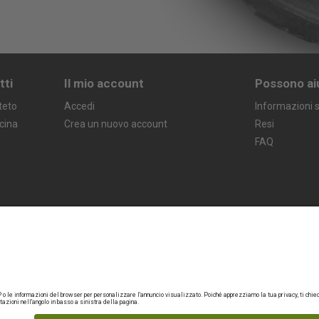
tti
Il mio account
Possono ai
teto
Accedi
Informazioni s
icina
Crea un nuovo account
Resi
FAQ
Termini legali
Garanzia
Politica sulla privacy
Avviso legale