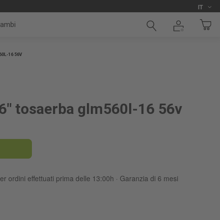
Lingua
i
IT
cambi
0L-16 56V
 6" tosaerba glm560l-16 56v
er ordini effettuati prima delle 13:00h · Garanzia di 6 mesi