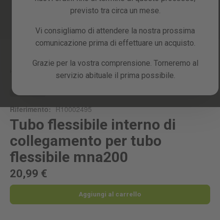
previsto tra circa un mese.
Vi consigliamo di attendere la nostra prossima
comunicazione prima di effettuare un acquisto.
Skip
to
the
Grazie per la vostra comprensione. Torneremo al
beginning
Home
TUBO FLESSIBILE INTERNO DI COLLEGAMENTO PER TUBO FLESSIBILE
servizio abituale il prima possibile.
MNA200
of
the
RICAMBIO
images
Riferimento:
R10002495
gallery
Tubo flessibile interno di
collegamento per tubo
flessibile mna200
20,99 €
Aggiungi al carrello