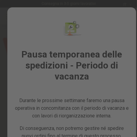
Lingua
Consegna in 3-5 giorni lavorativi
IT
Salta
al
Saldi
contenuto
Skip
%
to
the
Tutti
end
i
of
Pausa temporanea delle
prodotti
the
spedizioni - Periodo di
images
Giardino
gallery
e
vacanza
frutteto
Fai
da
Durante le prossime settimane faremo una pausa
te
e
operativa in concomitanza con il periodo di vacanza e
officina
con lavori di riorganizzazione interna.
Ricambi
Di conseguenza, non potremo gestire né spedire
nuovi ordini fino al termine di questo processo,