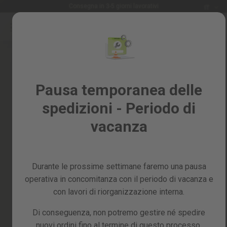
Lingua
Consegna in 3-5 giorni lavorativi
IT
G
Salta
al
Saldi
contenuto
Skip
%
to
the
Tutti
end
i
of
Pausa temporanea delle
prodotti
the
spedizioni - Periodo di
images
Giardino
gallery
e
vacanza
frutteto
Fai
da
Durante le prossime settimane faremo una pausa
te
e
operativa in concomitanza con il periodo di vacanza e
officina
con lavori di riorganizzazione interna.
Ricambi
Di conseguenza, non potremo gestire né spedire
nuovi ordini fino al termine di questo processo,