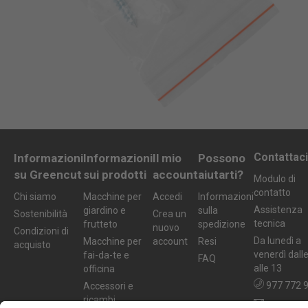
Contattaci
Informazioni
Informazioni
Il mio
Possono
su Greencut
sui prodotti
account
aiutarti?
Modulo di
contatto
Chi siamo
Macchine per
Accedi
Informazioni
Assistenza
giardino e
sulla
Sostenibilità
Crea un
tecnica
frutteto
spedizione
nuovo
Condizioni di
Da lunedì a
Macchine per
account
Resi
acquisto
venerdì dall
fai-da-te e
FAQ
alle 13
officina
977 772 
Accessori e
ricambi