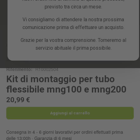
previsto tra circa un mese.
Vi consigliamo di attendere la nostra prossima
comunicazione prima di effettuare un acquisto.
Skip
to
the
Grazie per la vostra comprensione. Torneremo al
beginning
Home
KIT DI MONTAGGIO PER TUBO FLESSIBILE MNG100 E MNG200
servizio abituale il prima possibile.
of
the
RICAMBIO
images
Riferimento:
R10002504
gallery
Kit di montaggio per tubo
flessibile mng100 e mng200
20,99 €
Aggiungi al carrello
Consegna in 4 - 6 giorni lavorativi per ordini effettuati prima
delle 13:00h · Garanzia di 6 mesi