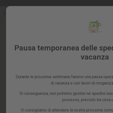
Salta
Saldi %
al
Saldi
contenuto
%
Skip
to
Tutti
the
i
end
prodotti
of
Giardino
Pausa temporanea delle spedi
the
e
images
vacanza
frutteto
gallery
Fai
da
te
Durante le prossime settimane faremo una pausa operat
e
officina
di vacanza e con lavori di riorganiz
Ricambi
Di conseguenza, non potremo gestire né spedire nuovi
processo, previsto tra circa
Vi consigliamo di attendere la nostra prossima comu