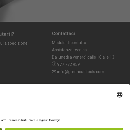
Contattaci
utarti?
Modulo di contatto
ulla spedizione
Assistenza tecnica
Da lunedì a venerdì dalle 10 alle 13
977 772 959
info@greencut-tools.com