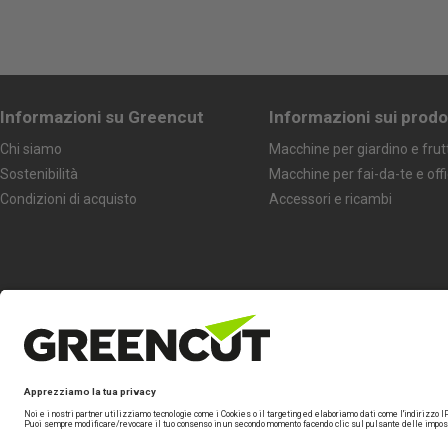
Informazioni su Greencut
Informazioni sui prodo
Chi siamo
Macchine per giardino e frut
Sostenibilità
Macchine per fai-da-te e off
Condizioni di acquisto
Accessori e ricambi
Seguici
Marchio specializzato di
Beself Brands