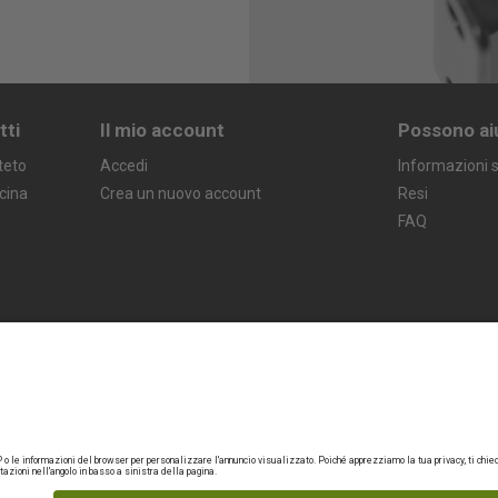
tti
Il mio account
Possono ai
teto
Accedi
Informazioni s
icina
Crea un nuovo account
Resi
FAQ
Termini legali
Garanzia
Politica sulla privacy
Avviso legale