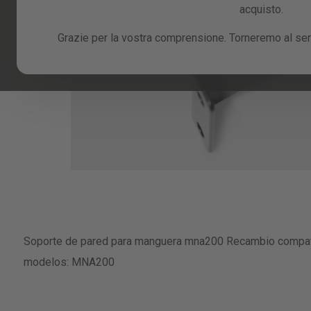
acquisto.
Grazie per la vostra comprensione. Torneremo al serv
Skip
to
Soporte de pared para manguera mna200 Recambio compati
the
beginning
modelos: MNA200
of
the
images