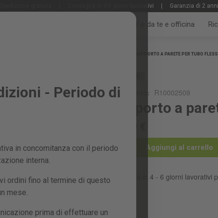
Spedizione gratuita
|
Consegna in 3-5 giorni lavorativi
|
Garanzia di 2 ann
Tutti i prodotti
Giardino e frutteto
Fai da te e officina
Ri
Home
SUPPORTO A PARETE PER TUBO FLESS
RICAMBIO
zioni - Periodo di
Riferimento:
R10002509
Supporto a paret
20,99 €
Aggiungi al carrello
iva in concomitanza con il periodo
zazione interna.
Consegna in 4 - 6 giorni lavorativi p
 ordini fino al termine di questo
 un mese.
nicazione prima di effettuare un