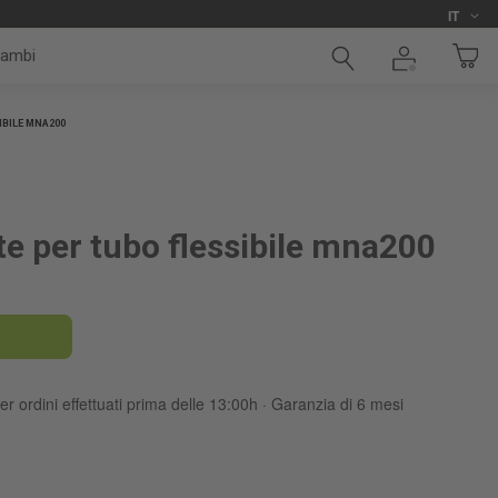
Lingua
i
IT
cambi
IBILE MNA200
e per tubo flessibile mna200
er ordini effettuati prima delle 13:00h · Garanzia di 6 mesi