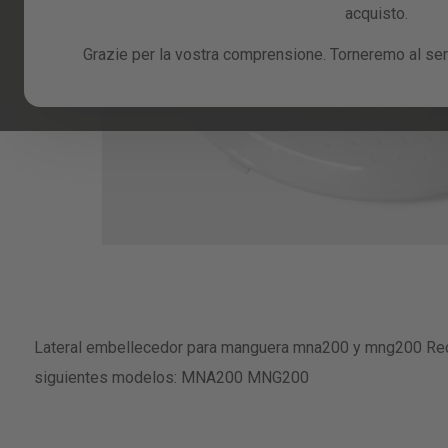
acquisto.
Grazie per la vostra comprensione. Torneremo al serv
Skip
to
Lateral embellecedor para manguera mna200 y mng200 Re
the
beginning
siguientes modelos: MNA200 MNG200
of
the
images