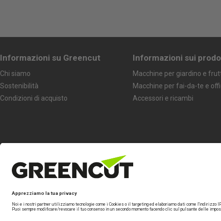
Informazioni su Greencut
Informazioni sui prodo
Chi siamo
Macchine per giardino e frut
Sostenibilità
Macchine per fai-da-te e off
Condizioni di acquisto
Accessori e ricambi
Seguici
Marchio specializzato di
Beself Brands