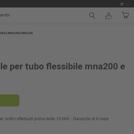
Lingua
i
IT
cambi
IBILE MNA200 E MNG200
le per tubo flessibile mna200 e
er ordini effettuati prima delle 13:00h · Garanzia di 6 mesi