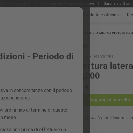
Spedizione gratuita
|
Consegna in 3-5 giorni lavorativi
|
Garanzia di 2 ann
Tutti i prodotti
Giardino e frutteto
Fai da te e officina
Ri
Home
COPERTURA LATERALE PER TUBO FLESS
RICAMBIO
zioni - Periodo di
Riferimento:
R10002511
Copertura latera
mng200
20,99 €
iva in concomitanza con il periodo
zazione interna.
Aggiungi al carrello
 ordini fino al termine di questo
 un mese.
Consegna in 4 - 6 giorni lavorativi p
nicazione prima di effettuare un