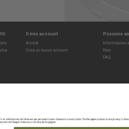
tti
Il mio account
Possono ai
teto
Accedi
Informazioni s
icina
Crea un nuovo account
Resi
FAQ
Termini legali
Garanzia
Politica sulla privacy
Avviso legale