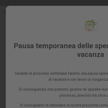
Salta
Saldi %
al
Saldi
contenuto
%
Skip
to
Tutti
the
i
end
prodotti
of
Giardino
Pausa temporanea delle spedi
the
e
images
vacanza
frutteto
gallery
Fai
da
te
Durante le prossime settimane faremo una pausa operat
e
officina
di vacanza e con lavori di riorganiz
Ricambi
Di conseguenza, non potremo gestire né spedire nuovi
processo, previsto tra circa
Vi consigliamo di attendere la nostra prossima comu