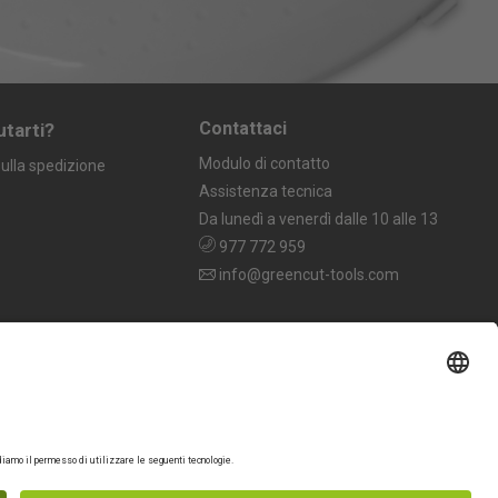
Contattaci
utarti?
Modulo di contatto
ulla spedizione
Assistenza tecnica
Da lunedì a venerdì dalle 10 alle 13
977 772 959
info@greencut-tools.com