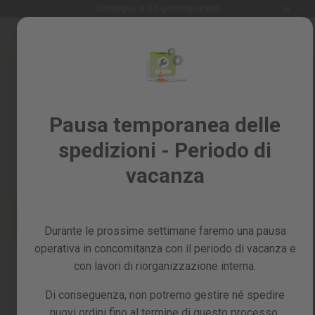
Lingua
Consegna in 3-5 giorni lavorativi
IT
Salta
al
Saldi
contenuto
Skip
%
to
the
Tutti
end
i
of
Pausa temporanea delle
prodotti
the
spedizioni - Periodo di
images
Giardino
gallery
e
vacanza
frutteto
Fai
da
Durante le prossime settimane faremo una pausa
te
e
operativa in concomitanza con il periodo di vacanza e
officina
con lavori di riorganizzazione interna.
Ricambi
Di conseguenza, non potremo gestire né spedire
nuovi ordini fino al termine di questo processo,