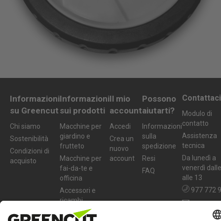
Contattaci
Informazioni
Informazioni
Il mio
Possono
su Greencut
sui prodotti
account
aiutarti?
Modulo di
contatto
Chi siamo
Macchine per
Accedi
Informazioni
Assistenza
giardino e
sulla
Sostenibilità
Crea un
tecnica
frutteto
spedizione
nuovo
Condizioni di
Da lunedì a
Macchine per
account
Resi
acquisto
venerdì dall
fai-da-te e
FAQ
alle 13
officina
977 772 
Accessori e
ricambi
info@greenc