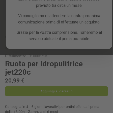
previsto tra circa un mese.
Vi consigliamo di attendere la nostra prossima
comunicazione prima di effettuare un acquisto.
Skip
to
the
Grazie per la vostra comprensione. Torneremo al
beginning
Home
RUOTA PER IDROPULITRICE JET220C
servizio abituale il prima possibile.
of
the
RICAMBIO
images
Riferimento:
R10002713
gallery
Ruota per idropulitrice
jet220c
20,99 €
Aggiungi al carrello
Consegna in 4 - 6 giorni lavorativi per ordini effettuati prima
delle 13:00h · Garanzia di 6 mesi