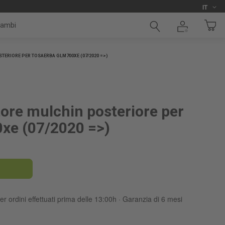
Lingua
i
IT
cambi
ERIORE PER TOSAERBA GLM700XE (07/2020 =>)
tore mulchin posteriore per
xe (07/2020 =>)
er ordini effettuati prima delle 13:00h · Garanzia di 6 mesi