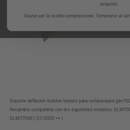
acquisto.
Grazie per la vostra comprensione. Torneremo al serv
Skip
to
Soporte deflector mulchin trasero para cortacesped glm700
the
beginning
Recambio compatible con los siguientes modelos: GLM700
of
GLM770XE ( 07/2020 => )
the
images