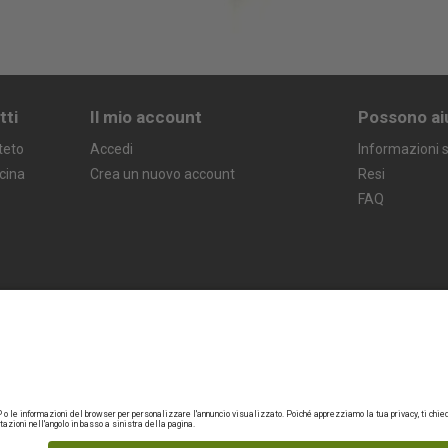
tti
Il mio account
Possono ai
teto
Accedi
Informazioni s
icina
Crea un nuovo account
Resi
FAQ
Termini legali
Garanzia
Politica sulla privacy
Avviso legale