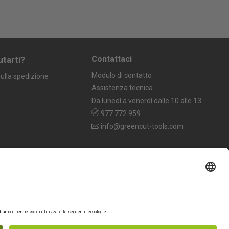
Contattaci
utarti?
Modulo di contatto
ulla spedizione
Assistenza tecnica
Da lunedì a venerdì dalle 10 alle 13
977 772 959
info@greencut-tools.com