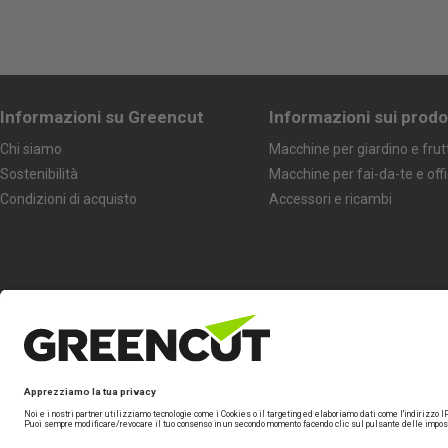
Informazioni su Greencut
Informazioni sui prodo
Chi siamo
Macchine per giardino e frut
Sostenibilità
Macchine per fai-da-te e off
Condizioni di acquisto
Accessori e ricambi
Seguici
Marchio specializzato di
Beself Brands