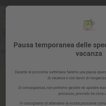
Salta
Saldi %
al
Saldi
contenuto
%
Skip
to
Tutti
the
i
end
prodotti
of
Giardino
Pausa temporanea delle spedi
the
e
images
vacanza
frutteto
gallery
Fai
da
te
Durante le prossime settimane faremo una pausa operat
e
officina
di vacanza e con lavori di riorganiz
Ricambi
Di conseguenza, non potremo gestire né spedire nuovi
processo, previsto tra circa
Vi consigliamo di attendere la nostra prossima comu