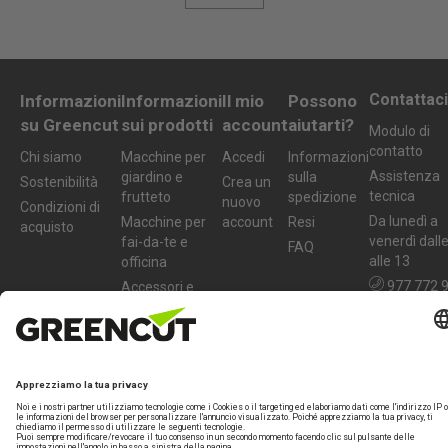
Contattaci
Informazioni
Informazioni
Il mio
Possono
su Greencut
sui prodotti
account
aiutarti?
Modulo di
contatto
Chi siamo
Macchine per
Accedi
Informazioni
Assistenza
giardino e
sulla
Sostenibilità
Crea un
tecnica
frutteto
spedizione
nuovo
Condizioni di
Da lunedì a
Macchine per
account
Resi
acquisto
venerdì dall
fai-da-te e
FAQ
alle 13
officina
977 772 
Accessori e
ricambi
info@greenc
tools.com
Termini legali
Garanzia
Politica sulla privacy
Avviso legale