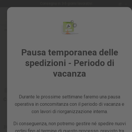
Lingua
Consegna in 3-5 giorni lavorativi
IT
Salta
al
Saldi
contenuto
%
Home
Ricambi
CARGADORES
Tutti
Recambios y accesorios para
i
Pausa temporanea delle
prodotti
cargadores
spedizioni - Periodo di
Giardino
e
vacanza
frutteto
RICAMBIO
Fai
RICAMBIO
RICAMBIO
Cargado
da
56v
Durante le prossime settimane faremo una pausa
te
Caricabatterie 40 V
Cover frontale
e
operativa in concomitanza con il periodo di vacanza e
caricabatterie
CRB500
officina
con lavori di riorganizzazione interna.
43,99 €
Ricambi
Di conseguenza, non potremo gestire né spedire nuovi
38,99 €
60,99 €
ordini fino al termine di questo processo, previsto tra