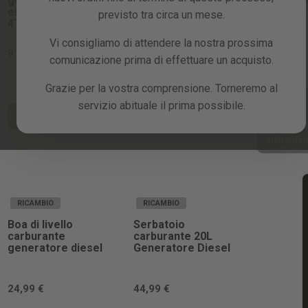
generatore
carburante
benzina 
elettrico a benzina
generatore diesel
previsto tra circa un mese.
212cc
4T 119cc
420cc
103,99 €
Vi consigliamo di attendere la nostra prossima
91,99 €
20,99 €
comunicazione prima di effettuare un acquisto.
Grazie per la vostra comprensione. Torneremo al
Fatemi
servizio abituale il prima possibile.
sapere
Aggiungi al carrello
Aggiungi al carrello
quando 
disponibi
RICAMBIO
RICAMBIO
Boa di livello
Serbatoio
carburante
carburante 20L
generatore diesel
Generatore Diesel
24,99 €
44,99 €