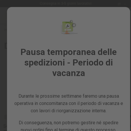
Lingua
Consegna in 3-5 giorni lavorativi
IT
Salta
al
Saldi
contenuto
%
Home
Ricambi
Ricambi per generatori elettrici
DEPOSITOS
Tutti
Depósitos de combustible para
i
Pausa temporanea delle
prodotti
generadores eléctricos
spedizioni - Periodo di
Giardino
e
vacanza
frutteto
Fai
Ordina per:
da
Durante le prossime settimane faremo una pausa
te
e
operativa in concomitanza con il periodo di vacanza e
RICAMBIO
officina
con lavori di riorganizzazione interna.
Serbatoi
RICAMBIO
RICAMBIO
Ricambi
benzina
Di conseguenza, non potremo gestire né spedire
generato
Serbatoio benzina
Tappo serbatoio
nuovi ordini fino al termine di questo processo,
elettrico 