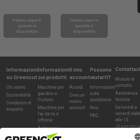
Fatemi sapere
Fatemi sapere
quando è
quando è
disponibile
disponibile
Contattaci
Informazioni
Informazioni
Il mio
Possono
su Greencut
sui prodotti
account
aiutarti?
Modulo di
contatto
Chi siamo
Macchine per
Accedi
Informazioni
Assistenza
giardino e
sulla
Sostenibilità
Crea un
tecnica
frutteto
spedizione
nuovo
Condizioni di
Da lunedì a
Macchine per
account
Resi
acquisto
venerdì dall
fai-da-te e
FAQ
alle 13
officina
977 772 
Accessori e
ricambi