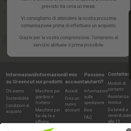
previsto tra circa un mese.
33,99 €
Vi consigliamo di attendere la nostra prossima
comunicazione prima di effettuare un acquisto.
Grazie per la vostra comprensione. Torneremo al
Aggiungi al carrello
servizio abituale il prima possibile.
Contattaci
Informazioni
Informazioni
Il mio
Possono
su Greencut
sui prodotti
account
aiutarti?
Modulo di
contatto
Chi siamo
Macchine per
Accedi
Informazioni
Assistenza
giardino e
sulla
Sostenibilità
Crea un
tecnica
frutteto
spedizione
nuovo
Condizioni di
Da lunedì a
Macchine per
account
Resi
acquisto
venerdì dall
fai-da-te e
FAQ
alle 13
officina
977 772 
Accessori e