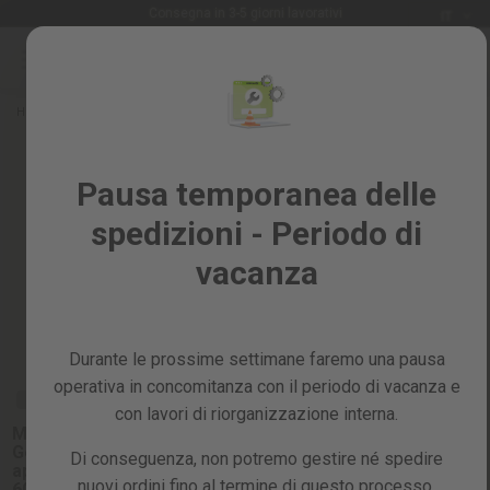
Lingua
Consegna in 3-5 giorni lavorativi
IT
Salta
al
Saldi
contenuto
%
Home
Ricambi
Ricambi per generatori elettrici
PIEZAS
Tutti
Piezas para generadores
i
Pausa temporanea delle
prodotti
eléctricos
spedizioni - Periodo di
Giardino
e
vacanza
frutteto
Fai
Ordina per:
da
Durante le prossime settimane faremo una pausa
te
e
operativa in concomitanza con il periodo di vacanza e
RICAMBIO
officina
con lavori di riorganizzazione interna.
Maniglia Trasporto
Ricambi
Generator Diesel
Di conseguenza, non potremo gestire né spedire
aperto 420CC
nuovi ordini fino al termine di questo processo,
6000W