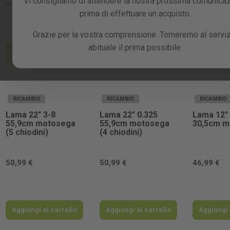
Vi consigliamo di attendere la nostra prossima comunica
44,99 €
24,99 €
23,99 €
prima di effettuare un acquisto.
Grazie per la vostra comprensione. Torneremo al servi
abituale il prima possibile.
Aggiungi al carrello
Aggiungi al carrello
Aggiungi 
RICAMBIO
RICAMBIO
RICAMBIO
Lama 22" 3-8
Lama 22" 0.325
Lama 12" 
55,9cm motosega
55,9cm motosega
30,5cm m
(5 chiodini)
(4 chiodini)
50,99 €
50,99 €
46,99 €
Aggiungi al carrello
Aggiungi al carrello
Aggiungi 