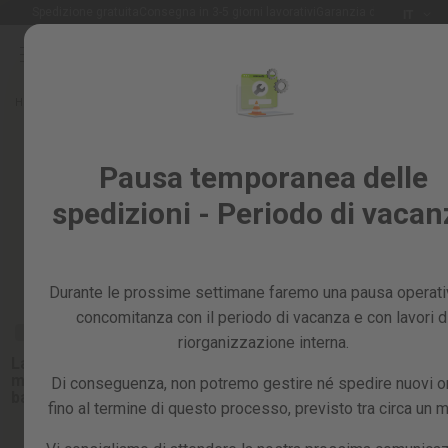
Lingua
Spedizione gratuita
Consegna in 3-5 giorni lavorativi
Garanzia di 2 anni
IT
Salta
al
Saldi
contenuto
%
Home
Ricambi
Ricambi per motoseghe
ESPADAS
Tutti
Espadas de motosierras
i
Pausa temporanea delle
prodotti
spedizioni - Periodo di vacan
Giardino
e
frutteto
Ordina per:
Durante le prossime settimane faremo una pausa operati
Fai
da
concomitanza con il periodo di vacanza e con lavori d
te
RICAMBIO
RICAMBIO
RICAMBIO
riorganizzazione interna.
e
Lama da 12" per
Custodia plastica
Custodia 
officina
motosega a
spada 20"-22"-24"
spada 10"
Di conseguenza, non potremo gestire né spedire nuovi or
batteria gs200l
fino al termine di questo processo, previsto tra circa un 
Ricambi