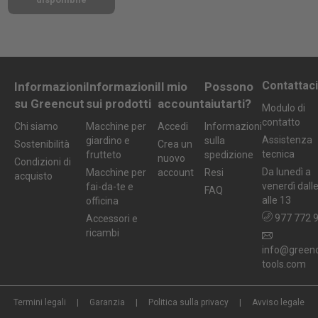
Contattaci
Informazioni
Informazioni
Il mio
Possono
su Greencut
sui prodotti
account
aiutarti?
Modulo di
contatto
Chi siamo
Macchine per
Accedi
Informazioni
Assistenza
giardino e
sulla
Sostenibilità
Crea un
tecnica
frutteto
spedizione
nuovo
Condizioni di
Da lunedì a
Macchine per
account
Resi
acquisto
venerdì dall
fai-da-te e
FAQ
alle 13
officina
977 772 
Accessori e
ricambi
info@greenc
tools.com
Termini legali
Garanzia
Politica sulla privacy
Avviso legale