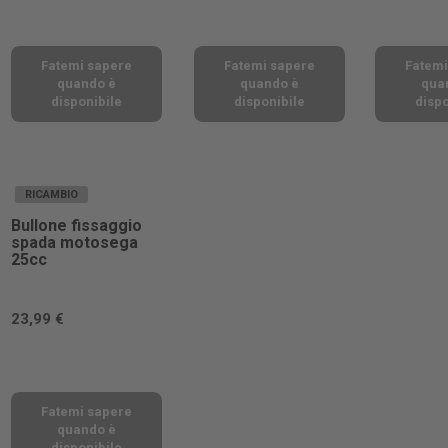
Fatemi sapere
Fatemi sapere
Fatemi
quando è
quando è
qua
disponibile
disponibile
dispo
RICAMBIO
Bullone fissaggio
spada motosega
25cc
23,99 €
Fatemi sapere
quando è
disponibile