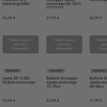
bateria gs240c
motosega 62-75CC
????????
44,99 €
21,99 €
56,99 €
Fatemi sapere
Fatemi sapere
Fatemi
quando è
quando è
qua
disponibile
disponibile
dispo
RICAMBIO
RICAMBIO
RICAMBIO
Lama 20" 0.325
Bullone fissaggio
Bullone f
50,8cm motosega
spada motosega
spada mo
72-75cc
62-68cc
53,99 €
23,99 €
23,99 €