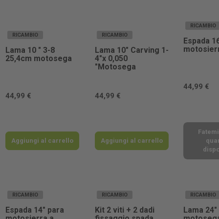
RICAMBIO
RICAMBIO
RICAMBIO
Espada 16
motosier
Lama 10 " 3-8
Lama 10" Carving 1-
25,4cm motosega
4"x 0,050
"Motosega
44,99 €
44,99 €
44,99 €
Fatemi
Aggiungi al carrello
Aggiungi al carrello
qua
dispo
RICAMBIO
RICAMBIO
RICAMBIO
Espada 14" para
Kit 2 viti + 2 dadi
Lama 24"
motosierra a
fissaggio spada
motoseg