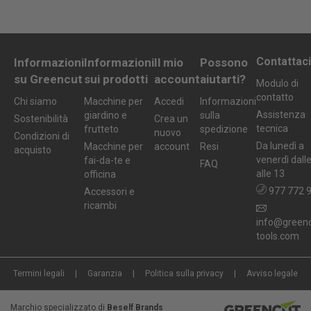
Contattaci
Informazioni
Informazioni
Il mio
Possono
su Greencut
sui prodotti
account
aiutarti?
Modulo di
contatto
Chi siamo
Macchine per
Accedi
Informazioni
Assistenza
giardino e
sulla
Sostenibilità
Crea un
tecnica
frutteto
spedizione
nuovo
Condizioni di
Da lunedì a
Macchine per
account
Resi
acquisto
venerdì dall
fai-da-te e
FAQ
alle 13
officina
977 772 
Accessori e
ricambi
info@greenc
tools.com
Termini legali
Garanzia
Politica sulla privacy
Avviso legale
Marchio specializzato di
Beself Brands