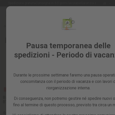
Lingua
Spedizione gratuita
Consegna in 3-5 giorni lavorativi
Garanzia di 2 anni
IT
Salta
al
Saldi
contenuto
%
Home
Ricambi
RICAMBI PER TRAPANI CACCIAVITE
Tutti
Ricambi per trapani cacciavite
i
Pausa temporanea delle
prodotti
spedizioni - Periodo di vaca
Giardino
e
frutteto
Ordina per:
Durante le prossime settimane faremo una pausa operati
Fai
da
concomitanza con il periodo di vacanza e con lavori d
te
RICAMBIO
RICAMBIO
riorganizzazione interna.
PROMO
e
Interruttore on/off
Portapun
officina
Batteria al litio
trapano a colonna
trapano 
Di conseguenza, non potremo gestire né spedire nuovi o
BT402L
TDC600C
TDC600
fino al termine di questo processo, previsto tra circa un 
Ricambi
4.5 / 5
(10)
44,99 €