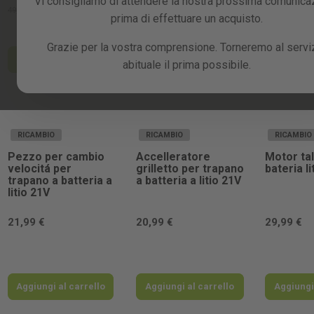
Vi consigliamo di attendere la nostra prossima comunica
23,99 €
27,99 €
-10%
49,99 €
prima di effettuare un acquisto.
Grazie per la vostra comprensione. Torneremo al servi
Aggiungi al carrello
abituale il prima possibile.
Aggiungi al carrello
Aggiungi
RICAMBIO
RICAMBIO
RICAMBIO
Pezzo per cambio
Accelleratore
Motor ta
velocitá per
grilletto per trapano
bateria li
trapano a batteria a
a batteria a litio 21V
litio 21V
21,99 €
20,99 €
29,99 €
Aggiungi al carrello
Aggiungi al carrello
Aggiungi