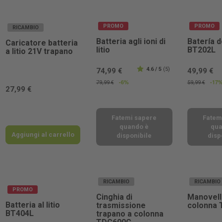
PROMO
PROMO
RICAMBIO
Batteria agli ioni di
Batería de
Caricatore batteria
litio
BT202L
a litio 21V trapano
4.6 / 5
(5)
74,99 €
49,99 €
-6%
-17
79,99 €
59,99 €
27,99 €
Fatemi sapere
Fatem
quando è
qua
Aggiungi al carrello
disponibile
disp
RICAMBIO
RICAMBIO
PROMO
Cinghia di
Manovell
Batteria al litio
trasmissione
colonna
BT404L
trapano a colonna