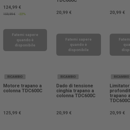
TDC600C
124,99 €
20,99 €
20,99 €
-22%
159,99 €
Fatemi sapere
Fatemi sapere
Fatem
quando è
quando è
qua
disponibile
disponibile
disp
RICAMBIO
RICAMBIO
RICAMBIO
Motore trapano a
Dado di tensione
Limitator
colonna TDC600C
cinghia trapano a
profondi
colonna TDC600C
trapano 
TDC600
125,99 €
20,99 €
20,99 €