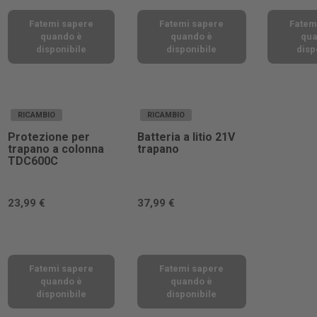
Fatemi sapere
Fatemi sapere
Fatem
quando è
quando è
qua
disponibile
disponibile
disp
RICAMBIO
RICAMBIO
Protezione per
Batteria a litio 21V
trapano a colonna
trapano
TDC600C
23,99 €
37,99 €
Fatemi sapere
Fatemi sapere
quando è
quando è
disponibile
disponibile