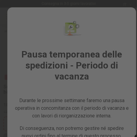
Lingua
Consegna in 3-5 giorni lavorativi
IT
Salta
al
Saldi
contenuto
%
Home
Giardino e frutteto
SOFFIATORI E ASPIRATORI
Tutti
Soffiatori e aspiratori
i
Pausa temporanea delle
prodotti
spedizioni - Periodo di
Giardino
e
vacanza
PROMO
frutteto
PROMO
PROMO
Soffiatore e
Soffiatore a
Soplador de
Fai
aspiratore a
batteria EB200L
gasolina
benzina
da
EB260X
EBV260X
Durante le prossime settimane faremo una pausa
te
5.0
104,99 €
154,99 €
149,99 €
e
operativa in concomitanza con il periodo di vacanza e
/ 5
-19%
(1)
-14%
129,99 €
179,99 €
officina
-35%
229,99 €
con lavori di riorganizzazione interna.
coupon:
coupon:
coupon:
Ricambi
SALE15
SALE15
Di conseguenza, non potremo gestire né spedire
SALE15
nuovi ordini fino al termine di questo processo,