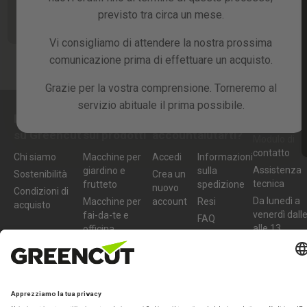
Fatemi sapere
Fatemi sapere
Fatemi sapere
previsto tra circa un mese.
quando è
quando è
quando è
disponibile
disponibile
disponibile
Vi consigliamo di attendere la nostra prossima
comunicazione prima di effettuare un acquisto.
Grazie per la vostra comprensione. Torneremo al
servizio abituale il prima possibile.
Contattaci
Informazioni
Informazioni
Il mio
Possono
su Greencut
sui prodotti
account
aiutarti?
Modulo di
contatto
Chi siamo
Macchine per
Accedi
Informazioni
Assistenza
giardino e
sulla
Sostenibilità
Crea un
tecnica
frutteto
spedizione
nuovo
Condizioni di
Da lunedì a
Macchine per
account
Resi
acquisto
venerdì dall
fai-da-te e
FAQ
alle 13
officina
977 772 
Accessori e
ricambi
info@greenc
tools.com