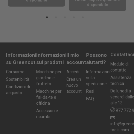
disponibile
disponibile
Contattaci
Informazioni
Informazioni
Il mio
Possono
su Greencut
sui prodotti
account
aiutarti?
Modulo di
contatto
Chi siamo
Macchine per
Accedi
Informazioni
Assistenza
giardino e
sulla
Sostenibilità
Crea un
tecnica
frutteto
spedizione
nuovo
Condizioni di
Da lunedì a
Macchine per
account
Resi
acquisto
venerdì dall
fai-da-te e
FAQ
alle 13
officina
977 772 
Accessori e
ricambi
info@greenc
tools.com