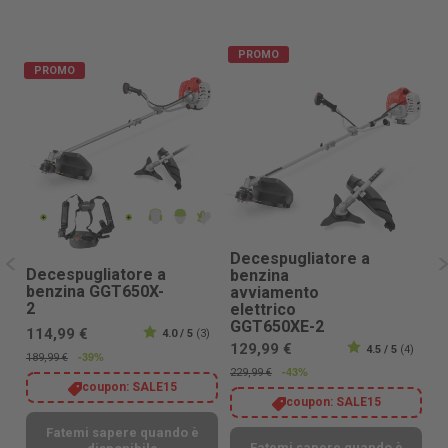
PROMO
PROMO
Decespugliatore a
Decespugliatore a
D
benzina
benzina GGT650X-
b
avviamento
2
6
elettrico
GGT650XE-2
114,99 €
1
4.0 / 5
(3)
129,99 €
4.5 / 5
(4)
-39%
189,99 €
19
-43%
229,99 €
coupon:
SALE15
coupon:
SALE15
Fatemi sapere quando è
Fatemi sapere quando è