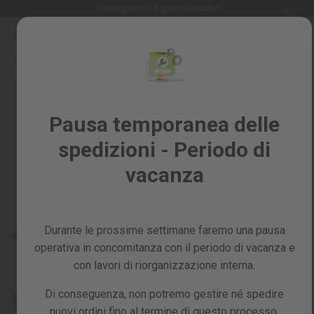
Lingua
n 3-5 giorni lavorativi
Garanzia di 2 an
IT
Salta
al
Saldi
contenuto
Skip
%
to
the
Tutti
end
i
of
Pausa temporanea delle
prodotti
the
spedizioni - Periodo di
images
Giardino
gallery
e
vacanza
frutteto
Fai
da
Durante le prossime settimane faremo una pausa
te
e
operativa in concomitanza con il periodo di vacanza e
officina
con lavori di riorganizzazione interna.
Ricambi
Di conseguenza, non potremo gestire né spedire
nuovi ordini fino al termine di questo processo,