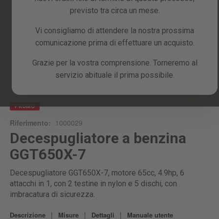
previsto tra circa un mese.
Vi consigliamo di attendere la nostra prossima
comunicazione prima di effettuare un acquisto.
Skip
Grazie per la vostra comprensione. Torneremo al
to
servizio abituale il prima possibile.
the
beginning
Home
GGT650X-7
of
the
PROMO
images
Riferimento:
1000029
gallery
Decespugliatore a benzina
GGT650X-7
Decespugliatore GGT650X-7, motore 65cc, 4.9hp, 6
attacchi in 1, con 2 testine in nylon e 5 dischi, con
imbracatura di sicurezza.
|
|
|
Descrizione
Misure
Dettagli
Manuale utente