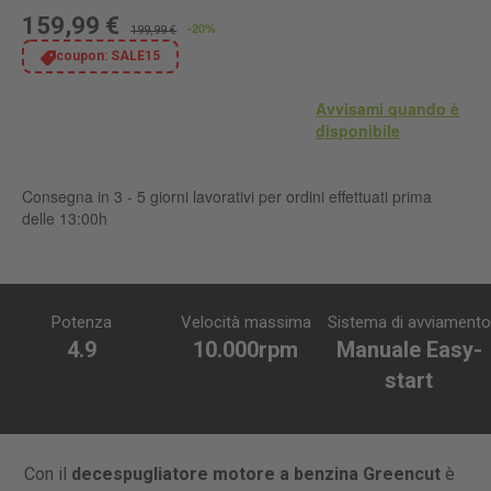
159,99 €
-20%
199,99 €
coupon:
SALE15
Avvisami quando è
disponibile
Consegna in 3 - 5 giorni lavorativi per ordini effettuati prima
delle 13:00h
Potenza
Velocità massima
Sistema di avviamento
4.9
10.000rpm
Manuale Easy-
start
Con il
decespugliatore motore a benzina Greencut
è