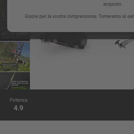
acquisto.
Grazie per la vostra comprensione. Torneremo al serv
Skip
to
Potenza
the
4.9
beginning
of
the
images