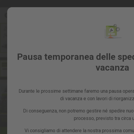
Salta
Saldi %
al
Saldi
contenuto
%
Skip
to
Tutti
the
i
end
prodotti
of
Giardino
Pausa temporanea delle spedi
the
e
images
vacanza
frutteto
gallery
Fai
da
te
Durante le prossime settimane faremo una pausa operat
e
officina
di vacanza e con lavori di riorganiz
Ricambi
Di conseguenza, non potremo gestire né spedire nuovi
processo, previsto tra circa
Vi consigliamo di attendere la nostra prossima comu