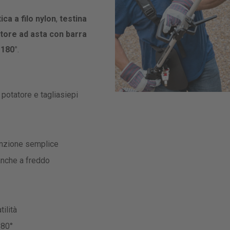
ca a filo nylon
,
testina
tore ad asta con barra
 180°
.
potatore e tagliasiepi
nzione semplice
nche a freddo
ilità
180°