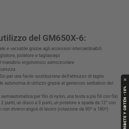
utilizzo del GM650X-6:
le e versatile grazie agli accessori intercambiabili
atore, potatore e tagliasiepi
al manubrio ergonomico semicircolare
icurezza
Go per una facile sostituzione dell'attrezzo di taglio
✕
e autonomia di utilizzo grazie al generoso serbatoio del
SUSCRÍBETE Y OBTÉN -10%
miautomatica per filo di nylon, una testa a più fili con filo
2 punti, un disco a 3 punti, un potatore a spada da 12" con
i con diversi angoli di lavoro (rotazione da 90º a 180º)