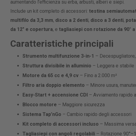
aumentando l’efficienza su erba, arbusti, alberi e siepi.
Include un kit completo di accessori:
testina semiautomati
multifilo da 3,3 mm
,
disco a 2 denti
,
disco a 3 denti
,
pota
da 12" e copertura
, e
tagliasiepi con rotazione da 90° a
Caratteristiche principali
Strumento multifunzione 3-in-1
– Decespugliatore, 
Struttura divisibile in alluminio
– Leggera e stabile
Motore da 65 cc e 4,9 cv
– Fino a 2.000 m²
Filtro aria doppio elemento
– Minore usura, manute
Easy-Start + accensione CDI
– Avviamento rapido a
Blocco motore
– Maggiore sicurezza
Sistema Tap’nGo
– Cambio rapido degli accessori
Kit completo di accessori incluso
– Massima versat
Tagliasiepi con angoli regolabili
– Rotazione 90°–