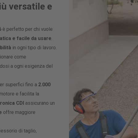
ù versatile e
6
è perfetto per chi vuole
atica e facile da usare
.
ilità
in ogni tipo di lavoro.
zionare come
ndosi a ogni esigenza del
per superfici fino a
2.000
motore e facilita la
ronica CDI
assicurano un
e
offre maggiore
ssorio di taglio,