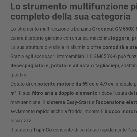
gallery
Lo strumento multifunzione pi
completo della sua categoria
Lo strumento multifunzione a benzina
Greencut GM650X-
curare il proprio giardino con un’unica macchina
leggera, pr
La sua struttura divisibile in alluminio offre
comodità e stab
Grazie agli accessori intercambiabili, il GM650X-6 può fun
decespugliatore, potatore ad asta o tagliasiepi
, adatta
giardino.
Dotato di un
potente motore da 65 cc e 4,9 cv
, è ideale 
m²
. Il suo
filtro aria a doppio elemento
riduce l’usura del 
manutenzione. Il
sistema Easy-Start
e l’
accensione elett
avviamento rapido anche a freddo, mentre il
blocco motor
sicurezza.
Il sistema
Tap’nGo
consente di cambiare rapidamente l’acce