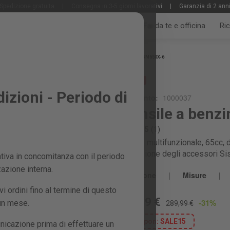
Spedizione gratuita
|
Consegna in 3-5 giorni lavorativi
|
Garanzia di 2 ann
Tutti i prodotti
Giardino e frutteto
Fai da te e officina
Ri
Home
GM650X-6
PROMO
zioni - Periodo di
Riferimento:
1000037
Utensile a benz
5.0 / 5
(1)
Utensile multifunzionale, 65cc, d
sostituzione degli accessori Si
iva in concomitanza con il periodo
zazione interna.
Descrizione
|
Misure
|
 ordini fino al termine di questo
199,99 €
-31%
 un mese.
289,99 €
coupon:
SALE15
nicazione prima di effettuare un