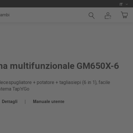
Lingua
i
IT
cambi
ina multifunzionale GM650X-6
ecespugliatore + potatore + tagliasiepi (6 in 1), facile
stema Tap'n'Go
Dettagli
|
Manuale utente