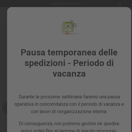
Lingua
Garanzia di 2 anni
IT
Salta
al
Saldi
contenuto
Skip
%
to
the
Tutti
end
i
of
Pausa temporanea delle
prodotti
the
spedizioni - Periodo di
images
Giardino
gallery
e
vacanza
frutteto
Fai
da
Durante le prossime settimane faremo una pausa
te
e
operativa in concomitanza con il periodo di vacanza e
officina
con lavori di riorganizzazione interna.
Ricambi
Di conseguenza, non potremo gestire né spedire
nuovi ordini fino al termine di questo processo,