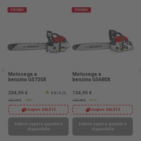
PROMO
PROMO
Motosega a
Motosega a
M
benzina GS720X
benzina GS680X
b
204,99 €
134,99 €
1
5.0 / 5
(2)
-24%
-21%
269,99 €
169,99 €
14
coupon:
SALE15
coupon:
SALE15
Fatemi sapere quando è
Fatemi sapere quando è
disponibile
disponibile