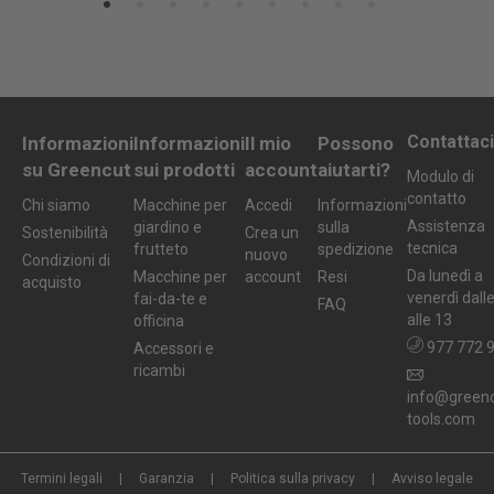
Contattaci
Informazioni
Informazioni
Il mio
Possono
su Greencut
sui prodotti
account
aiutarti?
Modulo di
contatto
Chi siamo
Macchine per
Accedi
Informazioni
Assistenza
giardino e
sulla
Sostenibilità
Crea un
tecnica
frutteto
spedizione
nuovo
Condizioni di
Da lunedì a
Macchine per
account
Resi
acquisto
venerdì dall
fai-da-te e
FAQ
alle 13
officina
977 772 
Accessori e
ricambi
info@greenc
tools.com
Termini legali
Garanzia
Politica sulla privacy
Avviso legale