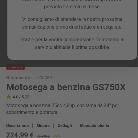
previsto tra circa un mese.
Vi consigliamo di attendere la nostra prossima
comunicazione prima di effettuare un acquisto.
Skip
Grazie per la vostra comprensione. Torneremo al
to
servizio abituale il prima possibile.
the
beginning
Home
GS750X
of
the
PROMO
images
Riferimento:
1000062
gallery
Motosega a benzina GS750X
4.0 / 5
(2)
Motosega a benzina 75cc 4,8hp, con lama da 24" per
abbattimento e potatura
|
|
|
Descrizione
Misure
Dettagli
Manuale utente
224,99 €
-22%
289,99 €