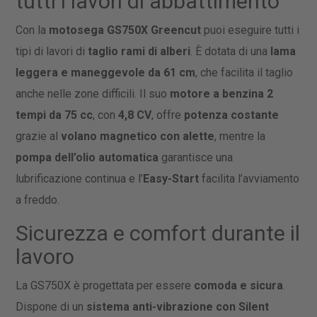
tutti i lavori di abbattimento
Con la
motosega GS750X Greencut
puoi eseguire tutti i
tipi di lavori di
taglio rami di alberi
. È dotata di una
lama
leggera e maneggevole da 61 cm
, che facilita il taglio
anche nelle zone difficili. Il suo
motore a benzina 2
tempi da 75 cc
, con
4,8 CV
, offre
potenza costante
grazie al
volano magnetico con alette
, mentre la
pompa dell’olio automatica
garantisce una
lubrificazione continua e l’
Easy-Start
facilita l’avviamento
a freddo.
Sicurezza e comfort durante il
lavoro
La GS750X è progettata per essere
comoda e sicura
.
Dispone di un
sistema anti-vibrazione con Silent