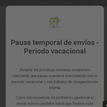
Idioma
Entrega en 24 - 72h laborables
ES
Ir
al
Rebajas
contenido
%
Cesta
Todos
los
Pausa temporal de envíos -
productos
No tienes ningún artículo en tu carrito.
Periodo vacacional
Haga clic
aquí
para continuar comprando.
Jardín
y
huerto
Durante las próximas semanas estaremos
Bricolaje
y
realizando una pausa operativa coincidiendo con el
taller
periodo vacacional y con trabajos de reorganización
Consigue un 10% de
interna.
Tarjetas
descuento
regalo
Como consecuencia, no podremos gestionar ni
¡No te pierdas nuestras novedades!
Recambios
enviar nuevos pedidos hasta que finalice este
Suscríbete a la newsletter y aprovecha el 10% de