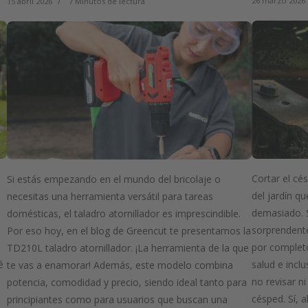
26 marzo 2026
15 abril 2026
7 Minutos de lectura
Cortar el cé
Si estás empezando en el mundo del bricolaje o
del jardín q
necesitas una herramienta versátil para tareas
demasiado. 
domésticas, el taladro atornillador es imprescindible.
sorprendent
Por eso hoy, en el blog de Greencut te presentamos la
por completo
TD210L taladro atornillador. ¡La herramienta de la que
é
salud e inclu
te vas a enamorar! Además, este modelo combina
no revisar ni
potencia, comodidad y precio, siendo ideal tanto para
e
césped. Sí, 
principiantes como para usuarios que buscan una