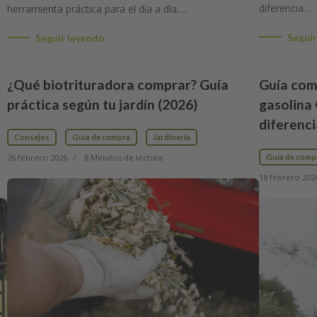
diferencia…
herramienta práctica para el día a día….
Seguir
Seguir leyendo
¿Qué biotrituradora comprar? Guía
Guía com
práctica según tu jardín (2026)
gasolina 
diferenci
Consejos
Guía de compra
Jardinería
26 febrero 2026
8 Minutos de lectura
Guía de comp
18 febrero 202