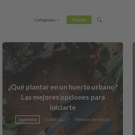
Categorías
Tienda
¿
¿Cómo forrar un armario
empotrado?
12 mayo 2022
0 Minutos de lectura
Bricolaje & DIY