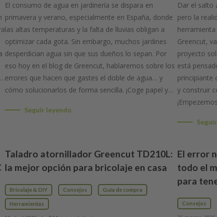
El consumo de agua en jardinería se dispara en
Dar el salto
n
primavera y verano, especialmente en España, donde
pero la real
ra
las altas temperaturas y la falta de lluvias obligan a
herramienta 
optimizar cada gota. Sin embargo, muchos jardines
Greencut, va
a
desperdician agua sin que sus dueños lo sepan. Por
proyecto so
eso hoy en el blog de Greencut, hablaremos sobre los
está pensado
l…
errores que hacen que gastes el doble de agua… y
principiante
cómo solucionarlos de forma sencilla. ¡Coge papel y…
y construir 
¡Empezemos
Seguir leyendo
Seguir
Taladro atornillador Greencut TD210L:
El error 
C
la mejor opción para bricolaje en casa
todo el 
para tene
Bricolaje & DIY
Consejos
Guía de compra
Consejos
Herramientas