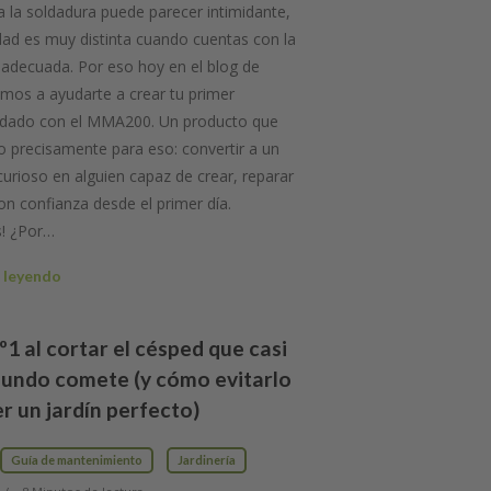
 a la soldadura puede parecer intimidante,
idad es muy distinta cuando cuentas con la
adecuada. Por eso hoy en el blog de
mos a ayudarte a crear tu primer
ldado con el MMA200. Un producto que
 precisamente para eso: convertir a un
 curioso en alguien capaz de crear, reparar
con confianza desde el primer día.
! ¿Por…
 leyendo
nº1 al cortar el césped que casi
mundo comete (y cómo evitarlo
r un jardín perfecto)
Guía de mantenimiento
Jardinería