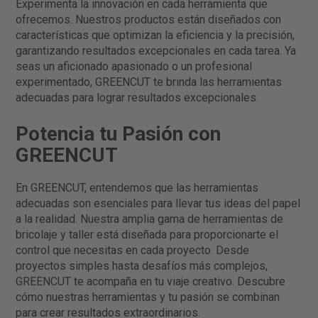
Experimenta la innovación en cada herramienta que
quieras añadir serán extras tan adecuados como
ofrecemos. Nuestros productos están diseñados con
consideres. En cuanto a las herramientas,
características que optimizan la eficiencia y la precisión,
deberás preparar: MartilloTaladro (con sus
garantizando resultados excepcionales en cada tarea. Ya
correspondientes
seas un aficionado apasionado o un profesional
brocas)DestornilladorMetroPistola de
experimentado, GREENCUT te brinda las herramientas
pinturaCubeta para mezclar el hormigónPala para
adecuadas para lograr resultados excepcionales.
colocar el
Potencia tu Pasión con
hormigónEscaleraMotosierraLápizCincelMesa o
lugar donde trabajar los cortes y las uniones de
GREENCUT
tu nueva caseta de jardín Cómo construir una
caseta de jardín paso a paso Tal y como habrás
En GREENCUT, entendemos que las herramientas
escuchado en mil ocasiones, nunca se debe
adecuadas son esenciales para llevar tus ideas del papel
empezar la casa por el tejado, y lo mismo ocurre
a la realidad. Nuestra amplia gama de herramientas de
cuando se trata de construir una caseta. Planifica
bricolaje y taller está diseñada para proporcionarte el
todos los aspectos del proceso, comienza por
control que necesitas en cada proyecto. Desde
proyectos simples hasta desafíos más complejos,
los cimientos, asienta el suelo y trabaja las
GREENCUT te acompaña en tu viaje creativo. Descubre
paredes, puertas y ventanas. Finalmente,
cómo nuestras herramientas y tu pasión se combinan
deberás, ahora sí, añadir el tejado y protegerla.
para crear resultados extraordinarios.
Te contamos cómo llevar a cabo cada uno de