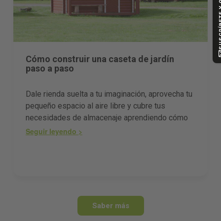
SUSCRÍBETE
Cómo construir una caseta de jardín
paso a paso
Dale rienda suelta a tu imaginación, aprovecha tu
pequeño espacio al aire libre y cubre tus
necesidades de almacenaje aprendiendo cómo
construir una caseta de jardín paso a paso de
Seguir leyendo >
manera sencilla. [cta_hubspot id=4273] Si tienes
un espacio exterior en propiedad, seguro que en
alguna ocasión te ha pasado por la cabeza que
no lo aprovechas o disfrutas lo suficiente. El
almacenaje es uno de los recursos habituales en
estos emplazamientos, y saber cómo construir
Saber más
una caseta puede ser la mejor opción para