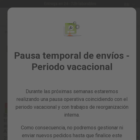
Idioma
Entrega en 24 - 72h laborables
ES
Ir
al
Rebajas
contenido
%
Inicio
BRICOLAJE Y TALLER
Todos
Maquinaria y herramientas de
los
Pausa temporal de envíos -
productos
bricolaje
Periodo vacacional
Jardín
Potencia tu creatividad con las herramientas de
y
bricolaje y taller
huerto
Durante las próximas semanas estaremos
Bricolaje
y
realizando una pausa operativa coincidiendo con el
taller
REBAJAS
periodo vacacional y con trabajos de reorganización
REBAJAS
ÚLTIMAS UNIDADES
REBAJAS
interna.
Interruptor de
Tarjetas
Cargador de
transferencia
Batería de litio
baterías
regalo
automática
BT402L
Como consecuencia, no podremos gestionar ni
CBT400L
ATS500T
Recambios
3.9 / 5
enviar nuevos pedidos hasta que finalice este
23,72 €
4.4 / 5
29,99 €
4.1 / 5
49,99 €
(9)