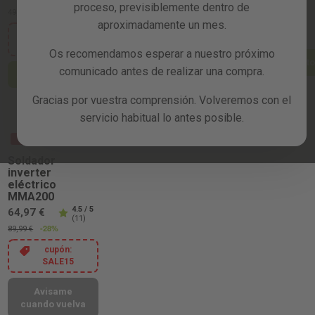
(8)
(11)
proceso, previsiblemente dentro de
-5%
24,99 €
-40%
49,99 €
Reacondicionados
aproximadamente un mes.
cupón:
cupón:
SALE15
Blog
SALE15
Os recomendamos esperar a nuestro próximo
Añadir al carrito
Añadir al carrito
comunicado antes de realizar una compra.
Añadir al carrito
Gracias por vuestra comprensión. Volveremos con el
servicio habitual lo antes posible.
REBAJAS
Soldador
inverter
eléctrico
MMA200
4.5 / 5
64,97 €
(11)
-28%
89,99 €
cupón:
SALE15
Avisame
cuando vuelva