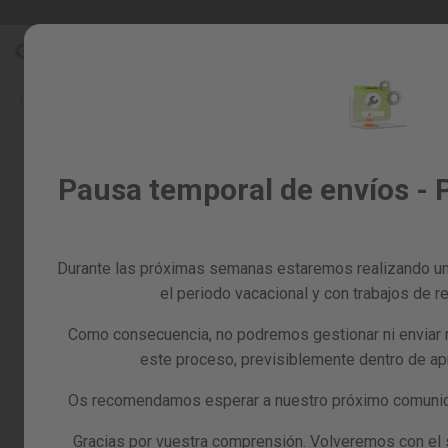
Ir
Rebajas %
Todos los productos
al
Rebajas
contenido
%
Inicio
QUIÉNES SOMOS
Todos
los
productos
Jardín
Pausa temporal de envíos - 
y
huerto
Domina cada proyecto
Bricolaje
y
Durante las próximas semanas estaremos realizando un
taller
Quiénes somos
el periodo vacacional y con trabajos de re
Tarjetas
Como consecuencia, no podremos gestionar ni enviar 
regalo
GREENCUT nace en 2008 con el objetivo de facilitar la vi
este proceso, previsiblemente dentro de a
productos de maquinaria de jardinería, bricolaje y taller 
Recambios
semi-profesional con una inmejorable relación calidad-p
Reacondicionados
Os recomendamos esperar a nuestro próximo comunica
Beself Brands, un grupo de marcas especializadas en mej
Blog
personas, y nuestra pasión es ofrecer herramientas y ma
Gracias por vuestra comprensión. Volveremos con el se