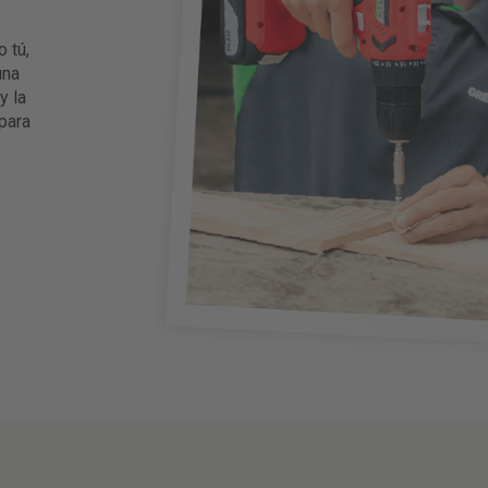
 tú,
una
y la
para