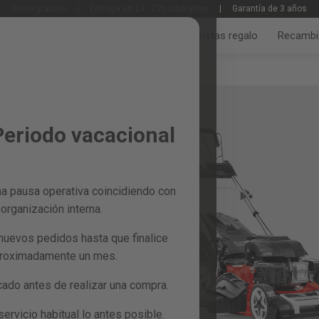
Envío gratuito
|
Entrega en 24 - 72h laborables
|
Garantía de 3 años
Jardín y huerto
Bricolaje y taller
Tarjetas regalo
Recambi
Periodo vacacional
a pausa operativa coincidiendo con
organización interna.
nuevos pedidos hasta que finalice
da a los usuarios con
proximadamente un mes.
para uso doméstico y
recio. Pertenecemos a
do antes de realizar una compra.
orar la vida de las
quinaria accesibles,
rvicio habitual lo antes posible.