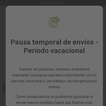
Idioma
Garantía de 3 años
ES
Ir
al
Rebajas
contenido
Skip
%
to
the
Todos
end
los
of
Pausa temporal de envíos -
productos
the
Periodo vacacional
images
Jardín
gallery
y
huerto
Durante las próximas semanas estaremos
Bricolaje
y
realizando una pausa operativa coincidiendo con el
taller
periodo vacacional y con trabajos de reorganización
interna.
Tarjetas
regalo
Como consecuencia, no podremos gestionar ni
Recambios
enviar nuevos pedidos hasta que finalice este