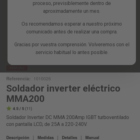
proceso, previsiblemente dentro de
Reacondicionados
aproximadamente un mes.
Blog
Os recomendamos esperar a nuestro próximo
comunicado antes de realizar una compra.
Skip
to
Gracias por vuestra comprensión. Volveremos con el
the
servicio habitual lo antes posible.
beginning
Inicio
MMA200
of
the
REBAJAS
images
Referencia:
1010026
gallery
Soldador inverter eléctrico
MMA200
4.5 / 5
(11)
Soldador Inverter DC MMA 200Amp IGBT turboventilado
con pantalla LCD, de 25A a
220-240V.
|
|
|
Descripción
Medidas
Detalles
Manual