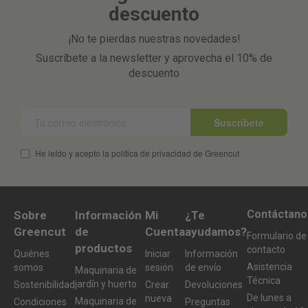
descuento
¡No te pierdas nuestras novedades!
Suscríbete a la newsletter y aprovecha el 10% de
descuento
Suscríbete
He leído y acepto la política de privacidad de Greencut
Contáctano
Sobre
Información
Mi
¿Te
Greencut
de
Cuenta
ayudamos?
Formulario de
productos
contacto
Quiénes
Iniciar
Información
Asistencia
somos
sesión
de envío
Maquinaria de
Técnica
jardín y huerto
Sostenibilidad
Crear
Devoluciones
De lunes a
nueva
Maquinaria de
Condiciones
Preguntas