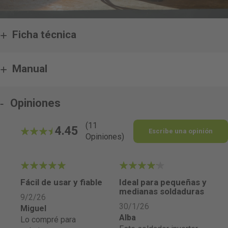
Ficha técnica
Manual
Opiniones
(11
4.45
Escribe una opinión
Opiniones)
89.090909090909%
5
4
4
Fácil de usar y fiable
Ideal para pequeñas y
Po
medianas soldaduras
9/2/26
1/
30/1/26
Miguel
Jo
Alba
Lo compré para
Muy buena opción si