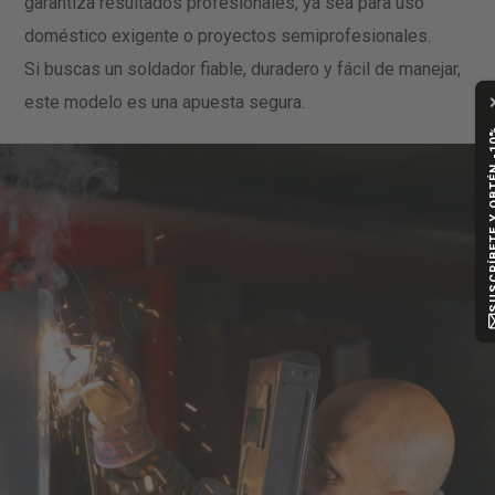
garantiza resultados profesionales, ya sea para uso
doméstico exigente o proyectos semiprofesionales.
Si buscas un soldador fiable, duradero y fácil de manejar,
este modelo es una apuesta segura.
SUSCRÍBETE Y