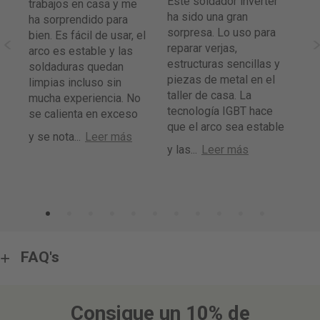
Este soldador inverter
trabajos en casa y me
qu
ha sido una gran
ha sorprendido para
per
sorpresa. Lo uso para
bien. Es fácil de usar, el
Aj
reparar verjas,
arco es estable y las
se
e
estructuras sencillas y
soldaduras quedan
bi
o
piezas de metal en el
limpias incluso sin
tr
taller de casa. La
mucha experiencia. No
so
tecnología IGBT hace
se calienta en exceso
un
a
que el arco sea estable
se
y se nota
...
Leer más
s
y las
...
Leer más
L
FAQ's
Consigue un 10% de