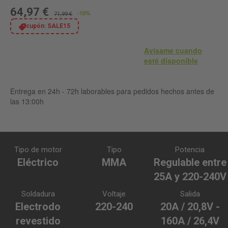
64,97 €
-10%
71,99 €
cupón:
SALE15
Avísame cuando
esté disponible
Entrega en 24h - 72h laborables para pedidos hechos antes de
las 13:00h
Tipo de motor
Tipo
Potencia
Eléctrico
MMA
Regulable entre
25A y 220-240V
Soldadura
Voltaje
Salida
Electrodo
220-240
20A / 20,8V -
revestido
160A / 26,4V