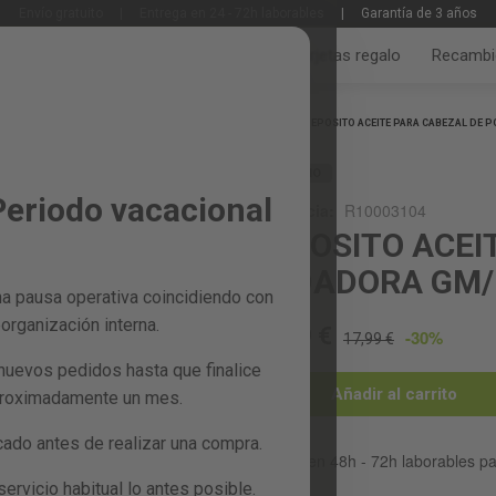
Envío gratuito
|
Entrega en 24 - 72h laborables
|
Garantía de 3 años
Jardín y huerto
Bricolaje y taller
Tarjetas regalo
Recambi
Inicio
DEPOSITO ACEITE PARA CABEZAL DE
RECAMBIO
Periodo vacacional
Referencia:
R10003104
DEPOSITO ACEI
PODADORA GM/
a pausa operativa coincidiendo con
organización interna.
12,59 €
-30%
17,99 €
nuevos pedidos hasta que finalice
Añadir al carrito
proximadamente un mes.
do antes de realizar una compra.
Entrega en 48h - 72h laborables p
rvicio habitual lo antes posible.