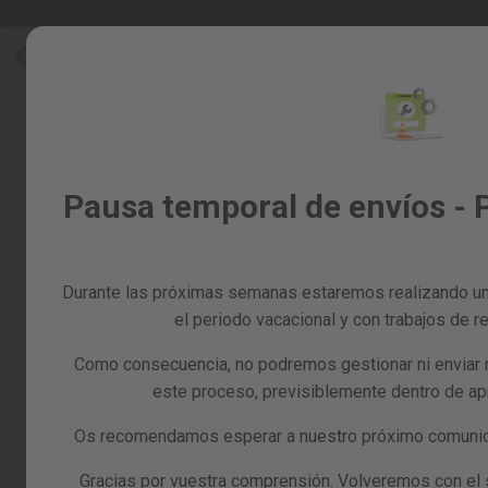
Ir
Rebajas %
Todos los productos
al
Rebajas
contenido
%
Skip
to
Todos
the
los
end
productos
of
Jardín
Pausa temporal de envíos - 
the
y
images
huerto
gallery
Bricolaje
y
Durante las próximas semanas estaremos realizando un
taller
el periodo vacacional y con trabajos de re
Tarjetas
Como consecuencia, no podremos gestionar ni enviar 
regalo
este proceso, previsiblemente dentro de a
Recambios
Reacondicionados
Os recomendamos esperar a nuestro próximo comunica
Blog
Gracias por vuestra comprensión. Volveremos con el se