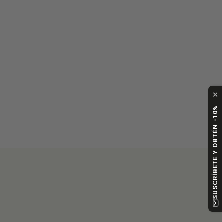
✕
SUSCRÍBETE Y OBTÉN -10%