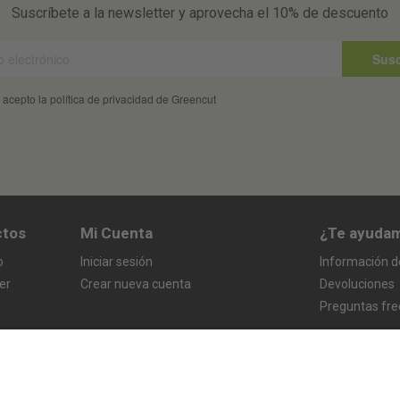
Suscríbete a la newsletter y aprovecha el 10% de descuento
Susc
 acepto la política de privacidad de Greencut
ctos
Mi Cuenta
¿Te ayuda
o
Iniciar sesión
Información d
er
Crear nueva cuenta
Devoluciones
Preguntas fr
s