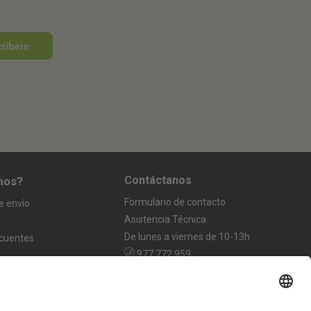
ríbete
Contáctanos
mos?
Formulario de contacto
e envío
Asistencia Técnica
De lunes a viernes de 10-13h
ecuentes
977 772 959
info@greencut-tools.com