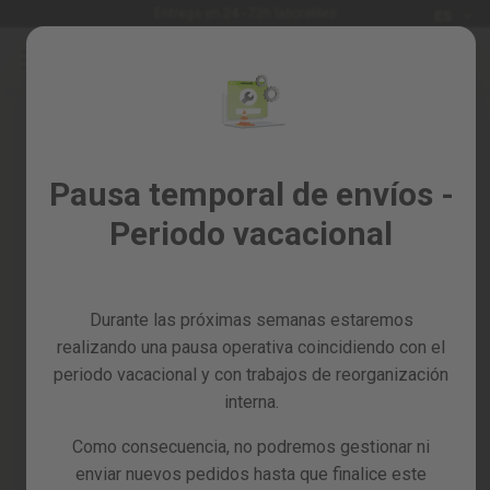
Idioma
Entrega en 24 - 72h laborables
ES
Ir
al
Rebajas
contenido
%
Todos
Iniciar sesión
los
Crea tu cuenta y todo será más
Pausa temporal de envíos -
productos
fácil
Periodo vacacional
Jardín
y
huerto
Durante las próximas semanas estaremos
Bricolaje
y
realizando una pausa operativa coincidiendo con el
taller
periodo vacacional y con trabajos de reorganización
interna.
¿Has olvidado la contraseña?
Tarjetas
regalo
Como consecuencia, no podremos gestionar ni
entrar
Recambios
enviar nuevos pedidos hasta que finalice este