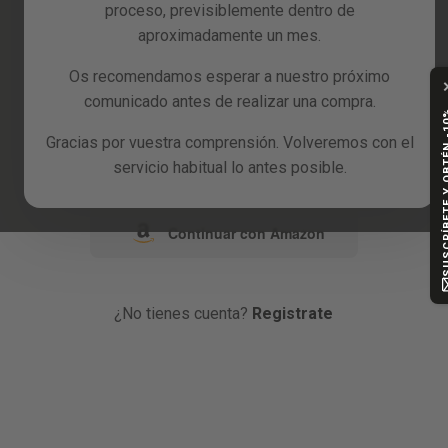
proceso, previsiblemente dentro de
Reacondicionados
aproximadamente un mes.
o
Blog
Os recomendamos esperar a nuestro próximo
comunicado antes de realizar una compra.
Continuar con Google
SUSCRÍBETE Y
Gracias por vuestra comprensión. Volveremos con el
Continuar con Facebook
servicio habitual lo antes posible.
Continuar con Amazon
¿No tienes cuenta?
Registrate