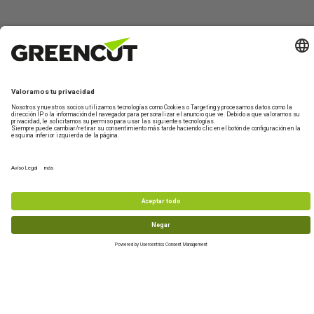
Contáctano
Sobre
Información
Mi
¿Te
Greencut
de
Cuenta
ayudamos?
Formulario de
productos
contacto
Quiénes
Iniciar
Información
Asistencia
somos
sesión
de envío
Maquinaria de
Técnica
jardín y huerto
Sostenibilidad
Crear
Devoluciones
De lunes a
nueva
Maquinaria de
Condiciones
Preguntas
viernes de 10-
cuenta
bricolaje y taller
de compra
frecuentes
13h
Accesorios y
977 772 95
recambios
Productos
info@greencu
reacondicionados
tools.com