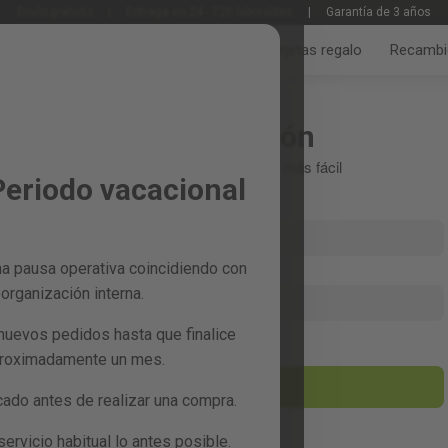
Envío gratuito
|
Entrega en 24 - 72h laborables
|
Garantía de 3 años
Jardín y huerto
Bricolaje y taller
Tarjetas regalo
Recambi
Iniciar sesión
Crea tu cuenta y todo será más fácil
Periodo vacacional
a pausa operativa coincidiendo con
organización interna.
nuevos pedidos hasta que finalice
¿Has olvidado la contraseña?
proximadamente un mes.
entrar
do antes de realizar una compra.
rvicio habitual lo antes posible.