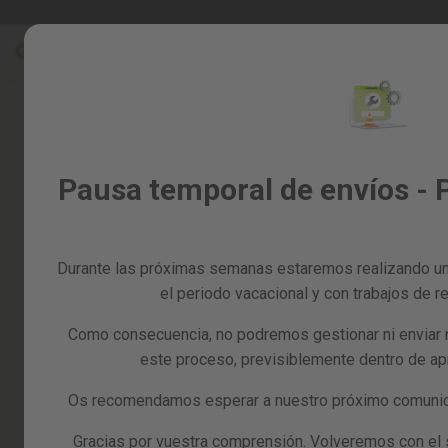
Ir
Rebajas %
Todos los productos
al
Rebajas
contenido
%
Todos
los
productos
Jardín
Pausa temporal de envíos - 
y
huerto
Bricolaje
y
Durante las próximas semanas estaremos realizando un
taller
el periodo vacacional y con trabajos de re
Tarjetas
Como consecuencia, no podremos gestionar ni enviar 
regalo
este proceso, previsiblemente dentro de a
Recambios
Reacondicionados
Os recomendamos esperar a nuestro próximo comunica
Blog
Gracias por vuestra comprensión. Volveremos con el se