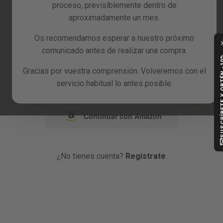
proceso, previsiblemente dentro de
Reacondicionados
aproximadamente un mes.
o
Blog
Os recomendamos esperar a nuestro próximo
comunicado antes de realizar una compra.
Continuar con Google
SUSCRÍBETE Y
Gracias por vuestra comprensión. Volveremos con el
Continuar con Facebook
servicio habitual lo antes posible.
Continuar con Amazon
¿No tienes cuenta?
Registrate