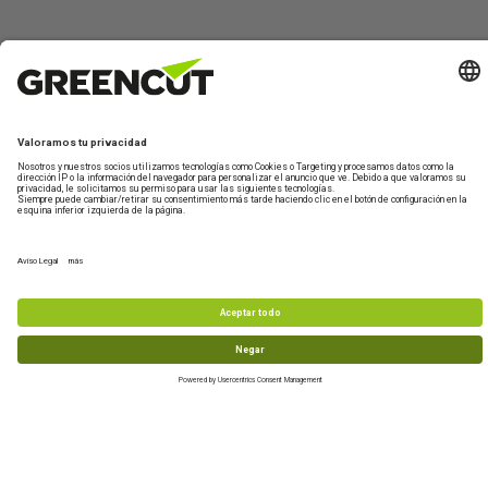
Contáctano
Sobre
Información
Mi
¿Te
Greencut
de
Cuenta
ayudamos?
Formulario de
productos
contacto
Quiénes
Iniciar
Información
Asistencia
somos
sesión
de envío
Maquinaria de
Técnica
jardín y huerto
Sostenibilidad
Crear
Devoluciones
De lunes a
nueva
Maquinaria de
Condiciones
Preguntas
viernes de 10-
cuenta
bricolaje y taller
de compra
frecuentes
13h
Accesorios y
977 772 95
recambios
Productos
info@greencu
reacondicionados
tools.com