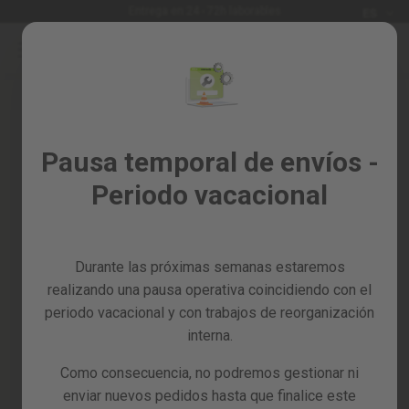
Idioma
Entrega en 24 - 72h laborables
ES
Ir
al
Rebajas
contenido
%
Todos
Iniciar sesión
los
Crea tu cuenta y todo será más
Pausa temporal de envíos -
productos
fácil
Periodo vacacional
Jardín
y
huerto
Durante las próximas semanas estaremos
Bricolaje
y
realizando una pausa operativa coincidiendo con el
taller
periodo vacacional y con trabajos de reorganización
interna.
¿Has olvidado la contraseña?
Tarjetas
regalo
Como consecuencia, no podremos gestionar ni
entrar
Recambios
enviar nuevos pedidos hasta que finalice este