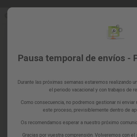
Ir
Rebajas %
Todos los productos
al
Rebajas
contenido
%
Todos
los
productos
Jardín
Pausa temporal de envíos - 
y
huerto
Bricolaje
y
Durante las próximas semanas estaremos realizando un
taller
el periodo vacacional y con trabajos de re
Tarjetas
Como consecuencia, no podremos gestionar ni enviar 
regalo
este proceso, previsiblemente dentro de a
Recambios
Reacondicionados
Os recomendamos esperar a nuestro próximo comunica
Blog
Gracias por vuestra comprensión. Volveremos con el se