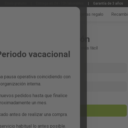
Envío gratuito
|
Entrega en 24 - 72h laborables
|
Garantía de 3 años
Jardín y huerto
Bricolaje y taller
Tarjetas regalo
Recambi
Iniciar sesión
Crea tu cuenta y todo será más fácil
Periodo vacacional
a pausa operativa coincidiendo con
organización interna.
nuevos pedidos hasta que finalice
¿Has olvidado la contraseña?
proximadamente un mes.
entrar
do antes de realizar una compra.
rvicio habitual lo antes posible.