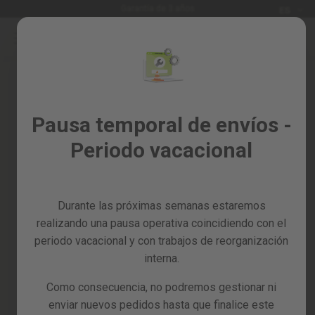
Idioma
Garantía de 3 años
ES
Ir
al
Rebajas
contenido
%
Todos
Iniciar sesión
los
Crea tu cuenta y todo será más
Pausa temporal de envíos -
productos
fácil
Periodo vacacional
Jardín
y
huerto
Durante las próximas semanas estaremos
Bricolaje
y
realizando una pausa operativa coincidiendo con el
taller
periodo vacacional y con trabajos de reorganización
interna.
¿Has olvidado la contraseña?
Tarjetas
regalo
Como consecuencia, no podremos gestionar ni
entrar
Recambios
enviar nuevos pedidos hasta que finalice este