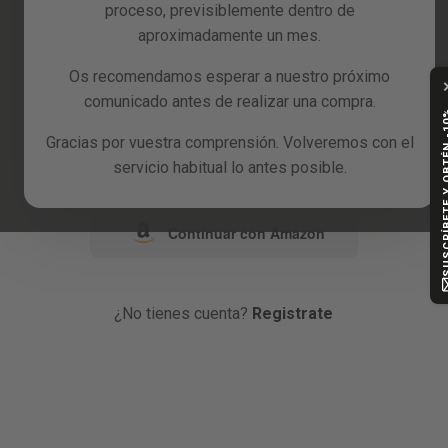
proceso, previsiblemente dentro de
Reacondicionados
aproximadamente un mes.
o
Blog
Os recomendamos esperar a nuestro próximo
comunicado antes de realizar una compra.
Continuar con Google
SUSCRÍBETE Y
Gracias por vuestra comprensión. Volveremos con el
Continuar con Facebook
servicio habitual lo antes posible.
Continuar con Amazon
¿No tienes cuenta?
Registrate