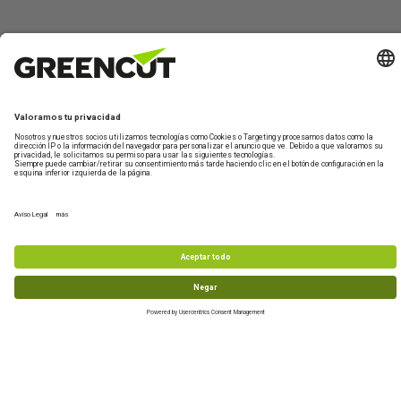
Contáctano
Sobre
Información
Mi
¿Te
Greencut
de
Cuenta
ayudamos?
Formulario de
productos
contacto
Quiénes
Iniciar
Información
Asistencia
somos
sesión
de envío
Maquinaria de
Técnica
jardín y huerto
Sostenibilidad
Crear
Devoluciones
De lunes a
nueva
Maquinaria de
Condiciones
Preguntas
viernes de 10-
cuenta
bricolaje y taller
de compra
frecuentes
13h
Accesorios y
977 772 95
recambios
Productos
info@greencu
reacondicionados
tools.com