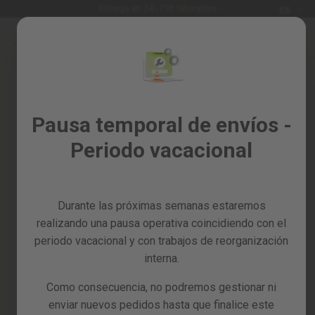
Idioma
Entrega en 24 - 72h laborables
ES
Ir
al
Rebajas
contenido
%
Todos
Iniciar sesión
los
Crea tu cuenta y todo será más
Pausa temporal de envíos -
productos
fácil
Periodo vacacional
Jardín
y
huerto
Durante las próximas semanas estaremos
Bricolaje
y
realizando una pausa operativa coincidiendo con el
taller
periodo vacacional y con trabajos de reorganización
interna.
¿Has olvidado la contraseña?
Tarjetas
regalo
Como consecuencia, no podremos gestionar ni
entrar
Recambios
enviar nuevos pedidos hasta que finalice este