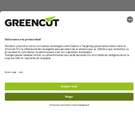
Contáctano
Sobre
Información
Mi
¿Te
Greencut
de
Cuenta
ayudamos?
Formulario de
productos
contacto
Quiénes
Iniciar
Información
Asistencia
somos
sesión
de envío
Maquinaria de
Técnica
jardín y huerto
Sostenibilidad
Crear
Devoluciones
De lunes a
nueva
Maquinaria de
Condiciones
Preguntas
viernes de 10-
cuenta
bricolaje y taller
de compra
frecuentes
13h
Accesorios y
977 772 95
recambios
Productos
info@greencu
reacondicionados
tools.com