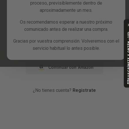
proceso, previsiblemente dentro de
Reacondicionados
aproximadamente un mes.
o
Blog
Os recomendamos esperar a nuestro próximo
comunicado antes de realizar una compra.
Continuar con Google
SUSCRÍBETE Y
Gracias por vuestra comprensión. Volveremos con el
Continuar con Facebook
servicio habitual lo antes posible.
Continuar con Amazon
¿No tienes cuenta?
Registrate